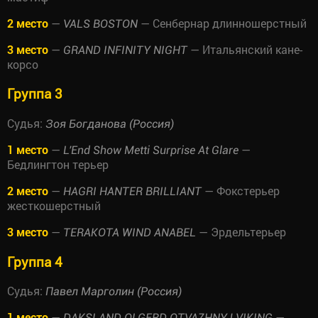
2 место
—
— Сенбернар длинношерстный
VALS BOSTON
3 место
—
— Итальянский кане-
GRAND INFINITY NIGHT
корсо
Группа 3
Судья:
Зоя Богданова (Россия)
1 место
—
—
L'End Show Metti Surprise At Glare
Бедлингтон терьер
2 место
—
— Фокстерьер
HAGRI HANTER BRILLIANT
жесткошерстный
3 место
—
— Эрдельтерьер
TERAKOTA WIND ANABEL
Группа 4
Судья:
Павел Марголин (Россия)
1 место
—
—
DAKSLAND OLGERD OTVAZHNYJ VIKING