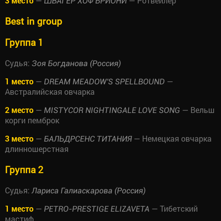
3 место
—
— Ротвейлер
ШВАГЕР ХОФ БРИОНИ
Best in group
Группа 1
Судья:
Зоя Богданова (Россия)
1 место
—
—
DREAM MEADOW'S SPELLBOUND
Австралийская овчарка
2 место
—
— Вельш
MISTYCOR NIGHTINGALE LOVE SONG
корги пемброк
3 место
—
— Немецкая овчарка
БАЛЬДРСЕНС ТИТАНИЯ
длинношерстная
Группа 2
Судья:
Лариса Галиаскарова (Россия)
1 место
—
— Тибетский
PETRO-PRESTIGE ELIZAVETA
мастиф