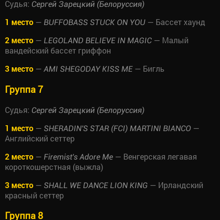
Судья:
Сергей Зарецкий (Белоруссия)
1 место
—
— Бассет хаунд
BUFFOBASS STUCK ON YOU
2 место
—
— Малый
LEGOLAND BELIEVE IN MAGIC
вандейский бассет гриффон
3 место
—
— Бигль
AMI SHEGODAY KISS ME
Группа 7
Судья:
Сергей Зарецкий (Белоруссия)
1 место
—
—
SHERADIN'S STAR (FCI) MARTINI BIANCO
Английский сеттер
2 место
—
— Венгерская легавая
Firemist's Adore Me
короткошерстная (выжла)
3 место
—
— Ирландский
SHALL WE DANCE LION KING
красный сеттер
Группа 8