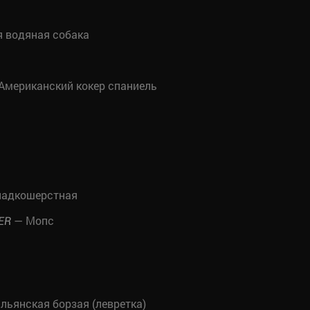
 водяная собака
Американский кокер спаниель
ладкошерстная
— Мопс
ER
льянская борзая (левретка)