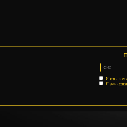
Я ознаком
Я даю
согл