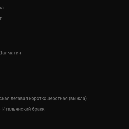
ба
т
Далматин
ская легавая короткошерстная (выжла)
 Итальянский бракк