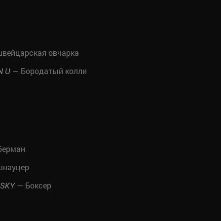
швейцарская овчарка
— Бородатый колли
N U
берман
шнауцер
— Боксер
 SKY