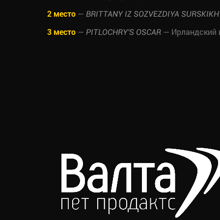
2 место
—
BRITTANY IZ SOZVEZDIYA SURSKIKH
3 место
—
— Ирландский 
PITLOCHRY'S OSCAR