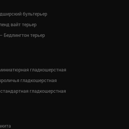
дширский бультерьер
ленд вайт терьер
— Бедлингтон терьер
миниатюрная гладкошерстная
кроличья гладкошерстная
 стандартная гладкошерстная
акита