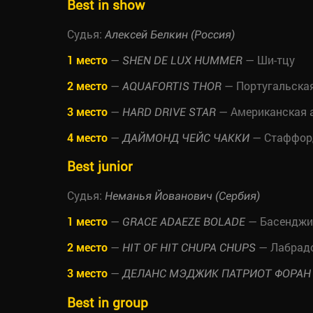
Best in show
Судья:
Алексей Белкин (Россия)
1 место
—
— Ши-тцу
SHEN DE LUX HUMMER
2 место
—
— Португальская
AQUAFORTIS THOR
3 место
—
— Американская 
HARD DRIVE STAR
4 место
—
— Стаффор
ДАЙМОНД ЧЕЙС ЧАККИ
Best junior
Судья:
Неманья Йованович (Сербия)
1 место
—
— Басенджи
GRACE ADAEZE BOLADE
2 место
—
— Лабрадо
HIT OF HIT CHUPA CHUPS
3 место
—
ДЕЛАНС МЭДЖИК ПАТРИОТ ФОРАН
Best in group