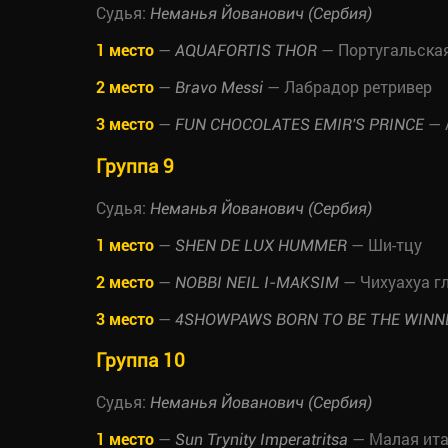
Судья:
Неманья Йованович (Сербия)
1 место
—
— Португальская
AQUAFORTIS THOR
2 место
—
— Лабрадор ретривер
Bravo Messi
3 место
—
— 
FUN CHOCOLATES EMIR'S PRINCE
Группа 9
Судья:
Неманья Йованович (Сербия)
1 место
—
— Ши-тцу
SHEN DE LUX HUMMER
2 место
—
— Чихуахуа г
NOBBI NEIL I-MAKSIM
3 место
—
4SHOWPAWS BORN TO BE THE WINN
Группа 10
Судья:
Неманья Йованович (Сербия)
1 место
—
— Малая ита
Sun Trynity Imperatritsa