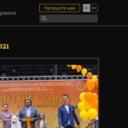
Напишите нам
равила
021