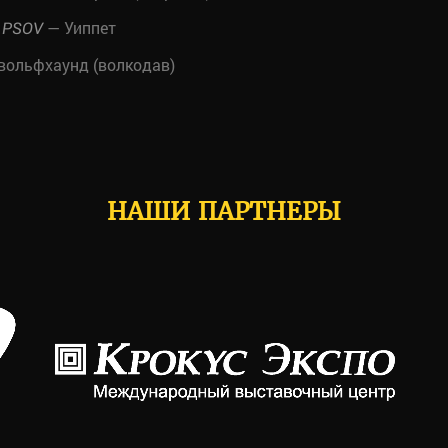
— Уиппет
 PSOV
вольфхаунд (волкодав)
НАШИ ПАРТНЕРЫ