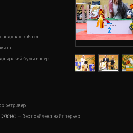
 водяная собака
акита
дширский бультерьер
р ретривер
— Вест хайленд вайт терьер
 ЭЛСИС