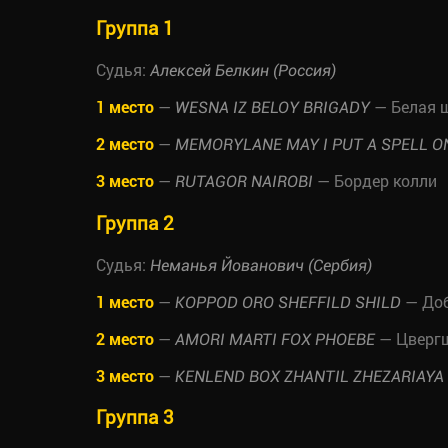
Группа 1
Судья:
Алексей Белкин (Россия)
1 место
—
— Белая 
WESNA IZ BELOY BRIGADY
2 место
—
MEMORYLANE MAY I PUT A SPELL O
3 место
—
— Бордер колли
RUTAGOR NAIROBI
Группа 2
Судья:
Неманья Йованович (Сербия)
1 место
—
— До
KOPPOD ORO SHEFFILD SHILD
2 место
—
— Цверг
AMORI MARTI FOX PHOEBE
3 место
—
KENLEND BOX ZHANTIL ZHEZARIAYA
Группа 3