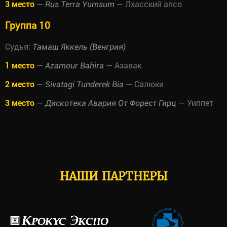
3 место
—
— Лхасский апсо
Rus Terra Yumsum
Группа 10
Судья:
Тамаш Яккель (Венгрия)
1 место
—
— Азавак
Azamour Bahira
2 место
—
— Салюки
Sivatagi Tunderek Bia
3 место
—
— Уиппет
Дискотека Авария От Форест Гирц
НАШИ ПАРТНЕРЫ