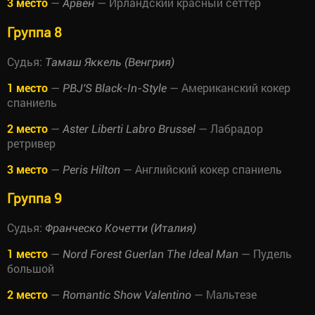
3 место
—
— Ирландский красный сеттер
Арвен
Группа 8
Судья:
Тамаш Яккель (Венгрия)
1 место
—
— Американский кокер
PBJ'S Black-In-Style
спаниель
2 место
—
— Лабрадор
Aster Liberti Labro Brussel
ретривер
3 место
—
— Английский кокер спаниель
Peris Hilton
Группа 9
Судья:
Франческо Кочетти (Италия)
1 место
—
— Пудель
Nord Forest Guerlan The Ideal Man
большой
2 место
—
— Мальтезе
Romantic Show Valentino