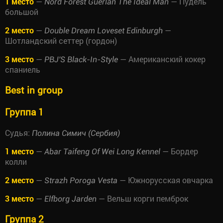
1 место
—
— Пудель
Nord Forest Guerlan The Ideal Man
большой
2 место
—
—
Double Dream Loveset Edinburgh
Шотландский сеттер (гордон)
3 место
—
— Американский кокер
PBJ'S Black-In-Style
спаниель
Best in group
Группа 1
Судья:
Полина Симич (Сербия)
1 место
—
— Бордер
Abar Taifeng Of Wei Long Kennel
колли
2 место
—
— Южнорусская овчарка
Strazh Poroga Vesta
3 место
—
— Вельш корги пемброк
Elfborg Jarden
Группа 2