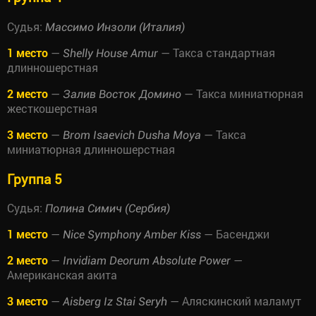
Судья:
Массимо Инзоли (Италия)
1 место
—
— Такса стандартная
Shelly House Amur
длинношерстная
2 место
—
— Такса миниатюрная
Залив Восток Домино
жесткошерстная
3 место
—
— Такса
Brom Isaevich Dusha Moya
миниатюрная длинношерстная
Группа 5
Судья:
Полина Симич (Сербия)
1 место
—
— Басенджи
Nice Symphony Amber Kiss
2 место
—
—
Invidiam Deorum Absolute Power
Американская акита
3 место
—
— Аляскинский маламут
Aisberg Iz Stai Seryh