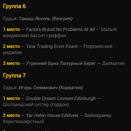
Группа 6
Судья:
Тамаш Яккель (Венгрия)
1 место
—
— Малый
Fanta's Brand No Problems At All
вандейский бассет гриффон
2 место
—
— Родезийский
Tina Trading Ervin Foant
риджбек
3 место
—
— Далматин
Утренний Бриз Лазурный Берег
Группа 7
Судья:
Игорь Селимович (Хорватия)
1 место
—
—
Double Dream Loveset Edinburgh
Шотландский сеттер (гордон)
2 место
—
— Веймаранер
Yar Helen House Edelveis
Короткошерстный