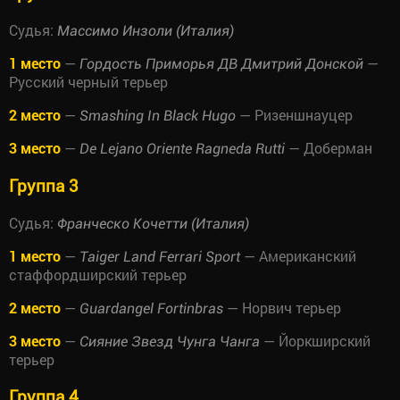
Судья:
Массимо Инзоли (Италия)
1 место
—
—
Гордость Приморья ДВ Дмитрий Донской
Русский черный терьер
2 место
—
— Ризеншнауцер
Smashing In Black Hugo
3 место
—
— Доберман
De Lejano Oriente Ragneda Rutti
Группа 3
Судья:
Франческо Кочетти (Италия)
1 место
—
— Американский
Taiger Land Ferrari Sport
стаффордширский терьер
2 место
—
— Норвич терьер
Guardangel Fortinbras
3 место
—
— Йоркширский
Сияние Звезд Чунга Чанга
терьер
Группа 4