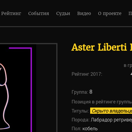
Рейтинг
События
Судьи
Видео
О проекте
П
Aster Liberti
в г
Рейтинг 2017:
8
Группа:
Позиция в рейтинге групп
Титулы:
Скрыто владельц
Порода:
Лабрадор ретриве
Пол:
кобель