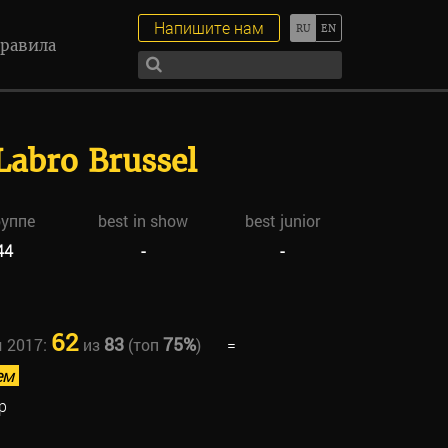
Напишите нам
равила
 Labro Brussel
руппе
best in show
best junior
44
-
-
62
83
75%
ы 2017:
из
(топ
)
=
ем
р