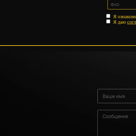
Я ознаком
Я даю
согл