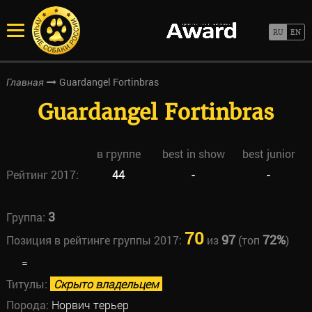
Guardangel Fortinbras
Главная
Guardangel Fortinbras
в группе
best in show
best junior
Рейтинг 2017:
44
-
-
3
Группа:
70
97
72%
Позиция в рейтинге группы 2017:
из
(топ
)
=
Титулы:
Скрыто владельцем
Порода:
Норвич терьер