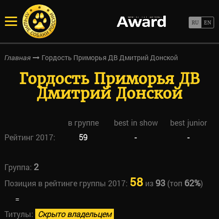
Гордость Приморья ДВ Дмитрий Донской
Главная
Гордость Приморья ДВ
Дмитрий Донской
в группе
best in show
best junior
Рейтинг 2017:
59
-
-
2
Группа:
58
93
62%
Позиция в рейтинге группы 2017:
из
(топ
)
=
Титулы:
Скрыто владельцем