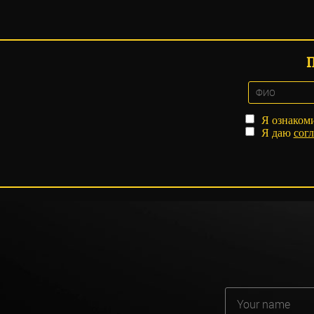
Я ознаком
Я даю
согл