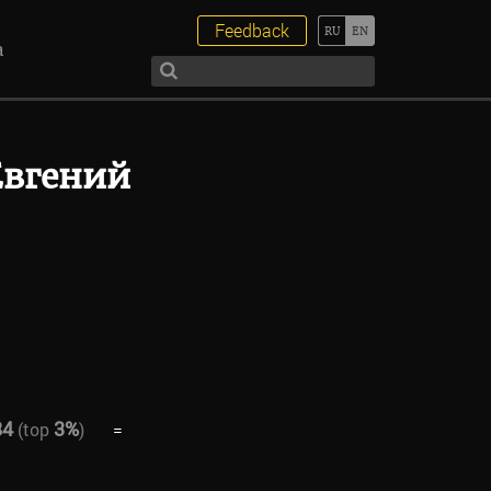
Feedback
а
Евгений
84
3%
(top
)
=