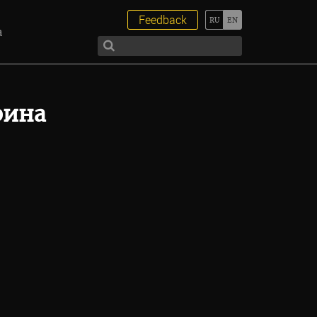
Feedback
а
рина