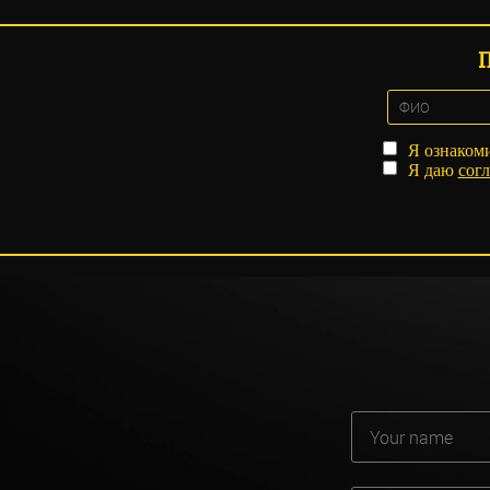
Я ознаком
Я даю
согл