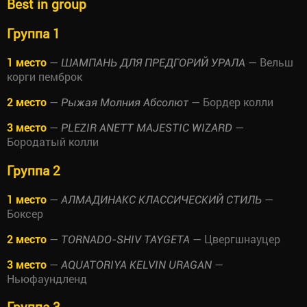
Best in group
Группа 1
1 место
—
— Вельш
ШАМПАНЬ ДЛЯ ПРЕДГОРИЙ УРАЛА
корги пемброк
2 место
—
— Бордер колли
Рыжая Молния Абсолют
3 место
—
—
PLEZIR ANETT MAJESTIC WIZARD
Бородатый колли
Группа 2
1 место
—
—
АЛМАДИНАКС КЛАССИЧЕСКИЙ СТИЛЬ
Боксер
2 место
—
— Цвергшнауцер
TORNADO-SHIV TAYGETA
3 место
—
—
AQUATORIYA KELVIN URAGAN
Ньюфаундленд
Группа 3