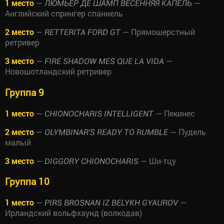
1 место
—
—
ЛЮМЬЕР ДЕ ШАМП ВЕСЕННЯЯ КАПЕЛЬ
Английский спрингер спаниель
2 место
—
— Прямошерстный
RETTERITA FORD GT
ретривер
3 место
—
—
FIRE SHADOW MES QUE LA VIDA
Новошотландский ретривер
Группа 9
1 место
—
— Пекинес
CHIONOCHARIS INTELLIGENT
2 место
—
— Пудель
OLYMBINAR'S READY TO RUMBLE
малый
3 место
—
— Ши-тцу
DIGGORY CHIONOCHARIS
Группа 10
1 место
—
—
PIRS BROSNAN IZ BELYKH GYAUROV
Ирландский вольфхаунд (волкодав)