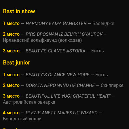
Best in show
1 место
—
— Басенджи
HARMONY KAMA GANGSTER
2 место
—
—
PIRS BROSNAN IZ BELYKH GYAUROV
Ирландский вольфхаунд (волкодав)
3 место
—
— Бигль
BEAUTY'S GLANCE ASTORIA
Best junior
1 место
—
— Бигль
BEAUTY’S GLANCE NEW HOPE
2 место
—
— Схипперке
DORATA NERO WIND OF CHANGE
3 место
—
—
BEAUTIFUL LIFE YUGI GRATEFUL HEART
Австралийская овчарка
4 место
—
—
PLEZIR ANETT MAJESTIC WIZARD
Бородатый колли