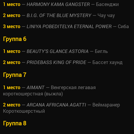
1 место
—
— Басенджи
HARMONY KAMA GANGSTER
2 место
—
— Чау чау
B.I.G. OF THE BLUE MYSTERY
3 место
—
— Сиба
LINIYA POBEDITELYA ETERNAL POWER
Группа 6
1 место
—
— Бигль
BEAUTY'S GLANCE ASTORIA
2 место
—
— Бассет хаунд
PRIDEBASS KING OF PRIDE
Группа 7
1 место
—
— Венгерская легавая
AIMANT
короткошерстная (выжла)
2 место
—
— Веймаранер
ARCANA AFRICANA AGATTI
Короткошерстный
Группа 8