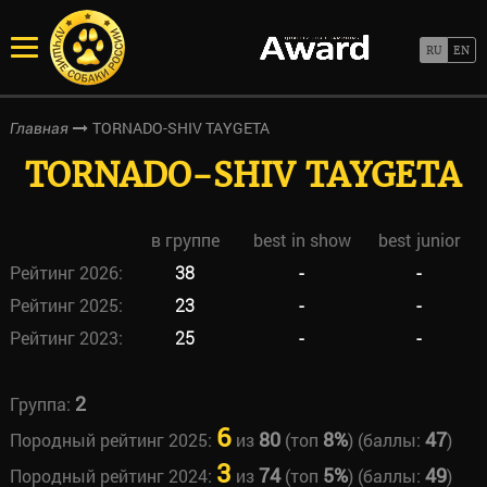
TORNADO-SHIV TAYGETA
Главная
TORNADO-SHIV TAYGETA
в группе
best in show
best junior
Рейтинг 2026:
38
-
-
Рейтинг 2025:
23
-
-
Рейтинг 2023:
25
-
-
2
Группа:
6
80
8%
47
Породный рейтинг 2025:
из
(топ
) (баллы:
)
3
74
5%
49
Породный рейтинг 2024:
из
(топ
) (баллы:
)