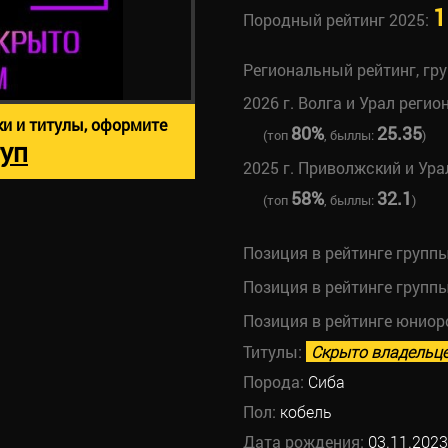
1
Породный рейтинг 2025:
Региональный рейтинг, гр
2026 г. Волга и Урал регио
ки и титулы, оформите
80%
25.35
(топ
, быллы:
)
уп
2025 г. Приволжский и Ура
58%
32.1
(топ
, быллы:
)
Позиция в рейтинге групп
Позиция в рейтинге групп
Позиция в рейтинге юниор
Титулы:
Скрыто владельц
Порода:
Сиба
Пол:
кобель
Дата рождения:
03.11.2023