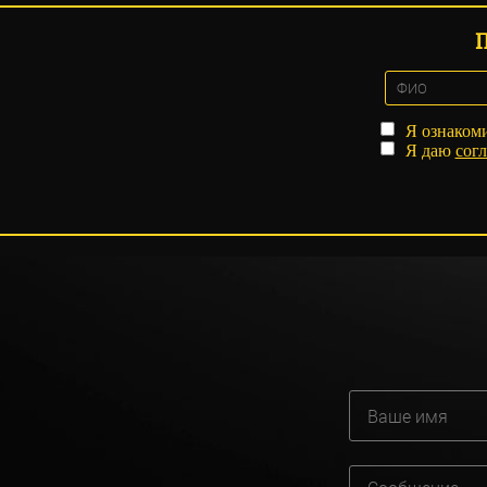
Я ознаком
Я даю
согл