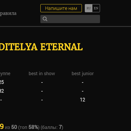
Напишите нам
равила
EDITELYA ETERNAL
руппе
best in show
best junior
25
-
-
32
-
-
-
-
12
9
50
58%
7
из
(топ
) (баллы:
)