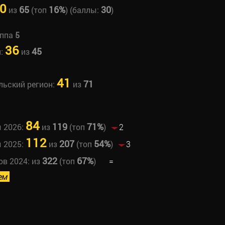
0
65
16%
30
из
(топ
) (баллы:
)
уппа
5
36
45
н:
из
41
71
льский регион:
из
84
119
71%
ы 2026:
из
(топ
)
2
112
207
54%
ы 2025:
из
(топ
)
3
322
67%
ов 2024:
из
(топ
)
=
ем