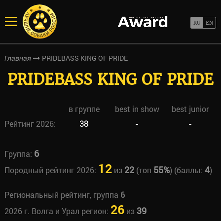
PRIDEBASS KING OF PRIDE
Главная
PRIDEBASS KING OF PRIDE
в группе
best in show
best junior
Рейтинг 2026:
38
-
-
6
Группа:
12
22
55%
4
Породный рейтинг 2026:
из
(топ
) (баллы:
)
Региональный рейтинг, группа
6
26
39
2026 г. Волга и Урал регион:
из