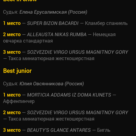
Судья:
Елена Ерусалимская (Россия)
1 место
—
— Кламбер спаниель
SUPER BIZON BACARDI
2 место
—
— Немецкая
ALLEAUSTA NIKAS RUMBA
овчарка стандартная
3 место
—
SOZVEZDIE VIRGO URSUS MAGNITNOY GORY
— Такса миниатюрная жесткошерстная
Best junior
Судья:
Юлия Овсянникова (Россия)
1 место
—
—
MORTICIA ADDAMS IZ DOMA KUNETS
Аффенпинчер
2 место
—
SOZVEZDIE VIRGO URSUS MAGNITNOY GORY
— Такса миниатюрная жесткошерстная
3 место
—
— Бигль
BEAUTY'S GLANCE ANTARES