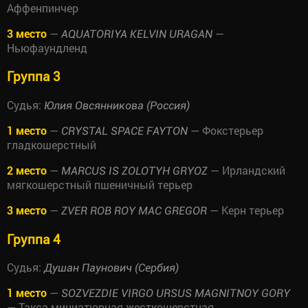
Аффенпинчер
3 место
—
—
AQUATORIYA KELVIN URAGAN
Ньюфаундленд
Группа 3
Судья:
Юлия Овсянникова (Россия)
1 место
—
— Фокстерьер
CRYSTAL SPACE FAYTON
гладкошерстный
2 место
—
— Ирландский
MARCUS IS ZOLOTYH GRYOZ
мягкошерстный пшеничный терьер
3 место
—
— Керн терьер
ZVER ROB ROY MAC GREGOR
Группа 4
Судья:
Душан Паунович (Сербия)
1 место
—
SOZVEZDIE VIRGO URSUS MAGNITNOY GORY
— Такса миниатюрная жесткошерстная