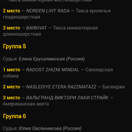
2 место
—
— Такса кроличья
NORDEN LIHT RADA
гладкошерстная
3 место
—
— Такса миниатюрная
BARKHAT
длинношерстная
Группа 5
Судья:
Елена Ерусалимская (Россия)
1 место
—
— Самоедская
RADOST ZHIZNI MINDAL
собака
2 место
—
— Басенджи
NASLEDIYE ETERA RAZZMATAZZ
3 место
—
—
ВАЛЬГРАНД ВИКТОРИ ЛАКИ СТРАЙК
Американская акита
Группа 6
Судья:
Юлия Овсянникова (Россия)