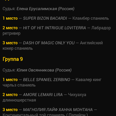
Судья:
Елена Ерусалимская (Россия)
1 место
—
— Кламбер спаниель
SUPER BIZON BACARDI
2 место
—
— Лабрадор
HIT OF HIT INTRIGUE LOVITERRA
ретривер
3 место
—
— Английский
DASH OF MAGIC ONLY YOU
кокер спаниель
Группа 9
Судья:
Юлия Овсянникова (Россия)
1 место
—
— Кавалер кинг
BELLE SPANIEL ZERBINO
чарльз спаниель
2 место
—
— Чихуахуа
AMORE LEMARI LIRA
длинношерстная
3 место
—
—
МАГНОЛИЯ ЛАЙФ ХАННА МОНТАНА
Континентальный той спаниель ( Папийон )