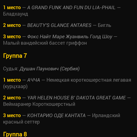
1 место
—
—
A GRAND FUNK AND FUN DU LIA-PHAIL
Бладхаунд
2 место
—
— Бигль
BEAUTY'S GLANCE ANTARES
3 место
—
—
Фокс Найт Маре Жуанвиль Голд Шоу
Малый вандейский бассет гриффон
Группа 7
Судья:
Душан Паунович (Сербия)
1 место
—
— Немецкая короткошерстная легавая
АЧЧА
(курцхаар)
2 место
—
—
YAR HELEN HOUSE B’ DAKOTA GREAT GAME
Веймаранер Короткошерстный
3 место
—
— Ирландский
КОНТАРИО ОДЕ КАНТАТА
красный сеттер
Группа 8