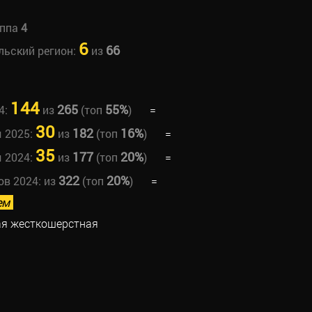
уппа
4
6
66
льский регион:
из
144
265
55%
4:
из
(топ
)
=
30
182
16%
ы 2025:
из
(топ
)
=
35
177
20%
ы 2024:
из
(топ
)
=
322
20%
ов 2024:
из
(топ
)
=
ем
ая жесткошерстная