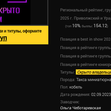
Региональный рейтинг, гр
2025 г. Приволжский и Ура
10%
154.12
(топ
, быллы:
)
ки и титулы, оформите
уп
Позиция в best in show 202
Позиция в рейтинге групп
Позиция в рейтинге групп
Позиция в рейтинге юниор
Титулы:
Скрыто владельц
Порода:
Такса миниатюрн
Пол:
кобель
Дата рождения:
02.09.2023
Заводчик:
Ольга Чеботаревская