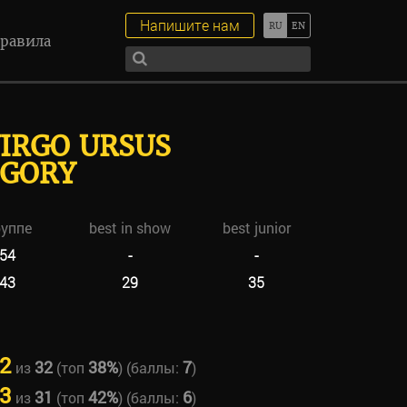
Напишите нам
равила
VIRGO URSUS
 GORY
руппе
best in show
best junior
54
-
-
43
29
35
2
32
38%
7
из
(топ
) (баллы:
)
3
31
42%
6
из
(топ
) (баллы:
)