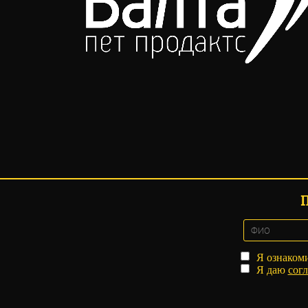
Я ознаком
Я даю
согл