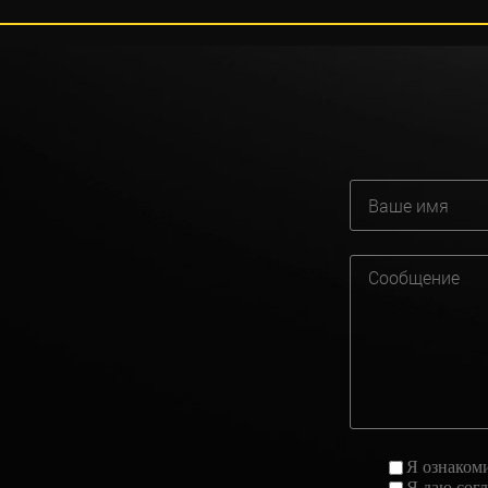
Я ознаком
Я даю
сог