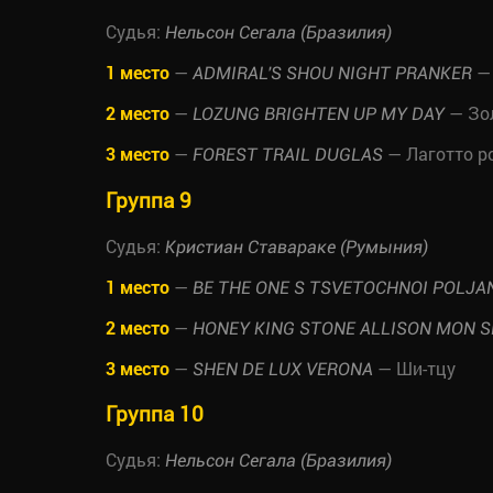
Судья:
Нельсон Сегала (Бразилия)
1 место
—
— 
ADMIRAL'S SHOU NIGHT PRANKER
2 место
—
— Зо
LOZUNG BRIGHTEN UP MY DAY
3 место
—
— Лаготто р
FOREST TRAIL DUGLAS
Группа 9
Судья:
Кристиан Ставараке (Румыния)
1 место
—
BE THE ONE S TSVETOCHNOI POLJA
2 место
—
HONEY KING STONE ALLISON MON S
3 место
—
— Ши-тцу
SHEN DE LUX VERONA
Группа 10
Судья:
Нельсон Сегала (Бразилия)