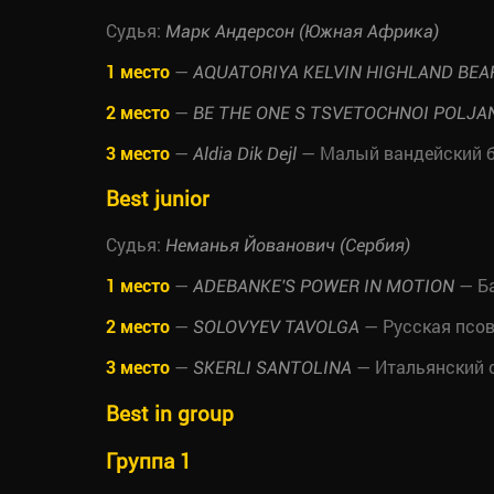
Судья:
Марк Андерсон (Южная Африка)
1 место
—
AQUATORIYA KELVIN HIGHLAND BEA
2 место
—
BE THE ONE S TSVETOCHNOI POLJA
3 место
—
— Малый вандейский б
Aldia Dik Dejl
Best junior
Судья:
Неманья Йованович (Сербия)
1 место
—
— Б
ADEBANKE'S POWER IN MOTION
2 место
—
— Русская псо
SOLOVYEV TAVOLGA
3 место
—
— Итальянский 
SKERLI SANTOLINA
Best in group
Группа 1