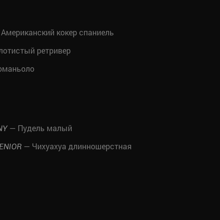
Американский кокер спаниель
лотистый ретривер
оманьоло
— Пудель малый
NY
— Чихуахуа длинношерстная
ENIOR