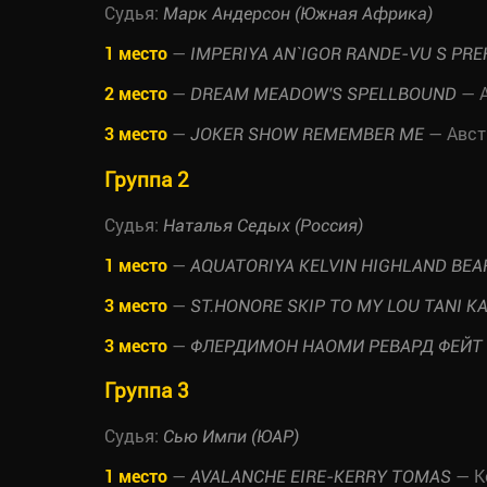
Судья:
Марк Андерсон (Южная Африка)
1 место
—
IMPERIYA AN`IGOR RANDE-VU S PR
2 место
—
— А
DREAM MEADOW'S SPELLBOUND
3 место
—
— Авст
JOKER SHOW REMEMBER ME
Группа 2
Судья:
Наталья Седых (Россия)
1 место
—
AQUATORIYA KELVIN HIGHLAND BEA
3 место
—
ST.HONORE SKIP TO MY LOU TANI K
3 место
—
ФЛЕРДИМОН НАОМИ РЕВАРД ФЕЙТ
Группа 3
Судья:
Сью Импи (ЮАР)
1 место
—
— К
AVALANCHE EIRE-KERRY TOMAS