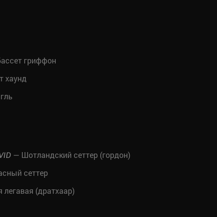
ассет гриффон
т хаунд
гль
— Шотландский сеттер (гордон)
VID
асный сеттер
легавая (дратхаар)