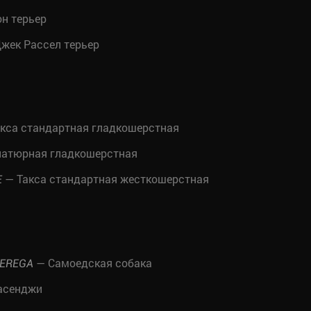
н терьер
жек Рассел терьер
кса стандартная гладкошерстная
иатюрная гладкошерстная
— Такса стандартная жесткошерстная
E
— Самоедская собака
BEREGA
асенджи