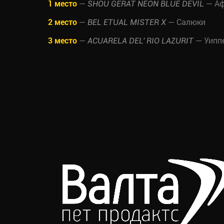
1 место
—
— Аф
SHOU GERAT NEON BLUE DEVIL
2 место
—
— Салюки
BEL ETUAL MISTER X
3 место
—
— Уипп
ACUARELA DEL' RIO LAZURIT