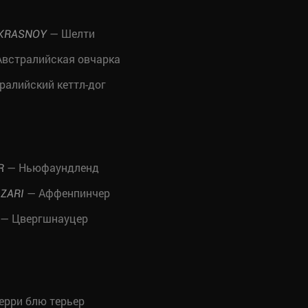
— Шелти
EKRASNOY
встралийская овчарка
ралийский кеттл-дог
— Ньюфаундленд
R
— Аффенпинчер
AZARI
— Цвергшнауцер
ерри блю терьер