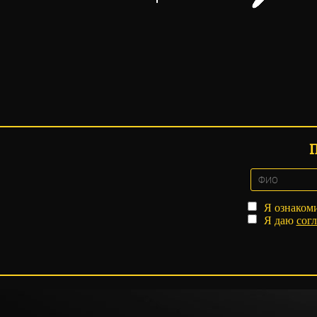
Я ознаком
Я даю
согл