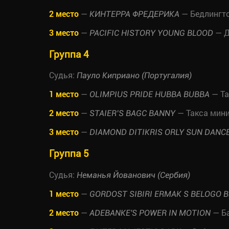
2 место
—
— Бедлингто
КИНТЕРРА ФРЕДЕРИКА
3 место
—
— Д
PACIFIC HISTORY YOUNG BLOOD
Группа 4
Судья:
Пауло Киприано (Португалия)
1 место
—
— Та
OLIMPIUS PRIDE HUBBA BUBBA
2 место
—
— Такса мин
STAIER’S BAGC BANNY
3 место
—
DIAMOND DITIKRIS ORLY SUN DANC
Группа 5
Судья:
Неманья Йованович (Сербия)
1 место
—
GORDOST SIBIRI ERMAK S BELOGO 
2 место
—
— Б
ADEBANKE'S POWER IN MOTION