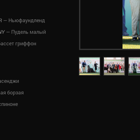
— Ньюфаундленд
R
— Пудель малый
NY
ассет гриффон
асенджи
вая борзая
спиноне