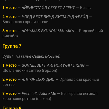
1 место
—
— Бигль
АЙРИНСТАЙЛ СЕКРЕТ АГЕНТ
2 место
—
—
НОРД ВЕСТ ВИНД ЗИГМУНД ФРЕЙД
Баварская горная гончая
3 место
—
— Родезийский
ADHAMAS EKUNDU MALAIKA
риджбек
Группа 7
Судья:
Наталья Седых (Россия)
1 место
—
—
SONNELSETT ARTHUR WHITE KING
Шотландский сеттер (гордон)
2 место
—
— Ирландский красный
АЛЛЮР ШОУ ДИО
сеттер
3 место
—
— Венгерская легавая
Firemist's Adore Me
короткошерстная (выжла)
Группа 8