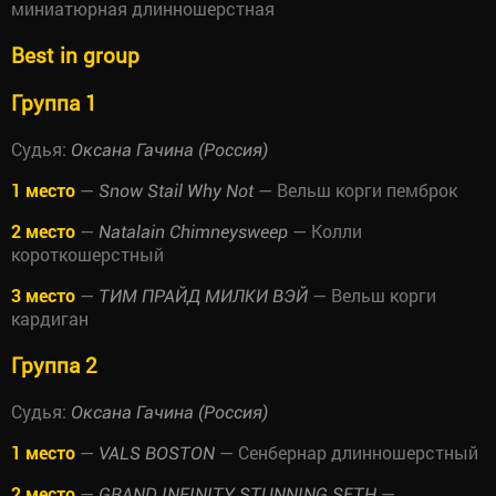
миниатюрная длинношерстная
Best in group
Группа 1
Судья:
Оксана Гачина (Россия)
1 место
—
— Вельш корги пемброк
Snow Stail Why Not
2 место
—
— Колли
Natalain Chimneysweep
короткошерстный
3 место
—
— Вельш корги
ТИМ ПРАЙД МИЛКИ ВЭЙ
кардиган
Группа 2
Судья:
Оксана Гачина (Россия)
1 место
—
— Сенбернар длинношерстный
VALS BOSTON
2 место
—
—
GRAND INFINITY STUNNING SETH