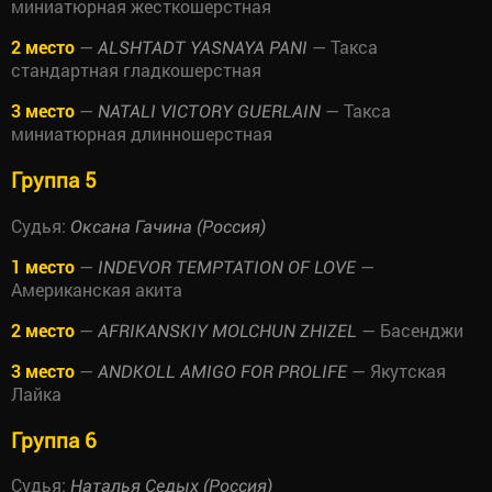
миниатюрная жесткошерстная
2 место
—
— Такса
ALSHTADT YASNAYA PANI
стандартная гладкошерстная
3 место
—
— Такса
NATALI VICTORY GUERLAIN
миниатюрная длинношерстная
Группа 5
Судья:
Оксана Гачина (Россия)
1 место
—
—
INDEVOR TEMPTATION OF LOVE
Американская акита
2 место
—
— Басенджи
AFRIKANSKIY MOLCHUN ZHIZEL
3 место
—
— Якутская
ANDKOLL AMIGO FOR PROLIFE
Лайка
Группа 6
Судья:
Наталья Седых (Россия)