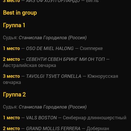
3 место
—
— Бигль
АЙЗ ОФ ХОУП ОРЛАНДО
Best in group
Группа 1
Судья:
Станислав Городилов (Россия)
1 место
—
— Схипперке
OSO DE MIEL HALONG
2 место
—
—
СЕВЕНТИ СЕВЕН БРИНГ МИ ОН ТОП
Австралийская овчарка
3 место
—
— Южнорусская
TAVOLGI TSVET ORNELLA
овчарка
Группа 2
Судья:
Станислав Городилов (Россия)
1 место
—
— Сенбернар длинношерстный
VALS BOSTON
2 место
—
— Доберман
GRAND MOLLIS FERRERA