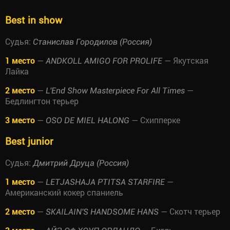
Best in show
Судья:
Станислав Городилов (Россия)
1 место
—
— Якутская
ANDKOLL AMIGO FOR PROLIFE
Лайка
2 место
—
—
L'End Show Masterpiece For All Times
Бедлингтон терьер
3 место
—
— Схипперке
OSO DE MIEL HALONG
Best junior
Судья:
Дмитрий Друца (Россия)
1 место
—
—
LETJASHAJA PTITSA STARFIRE
Американский кокер спаниель
2 место
—
— Скотч терьер
SKAILAIN'S HANDSOME HANS