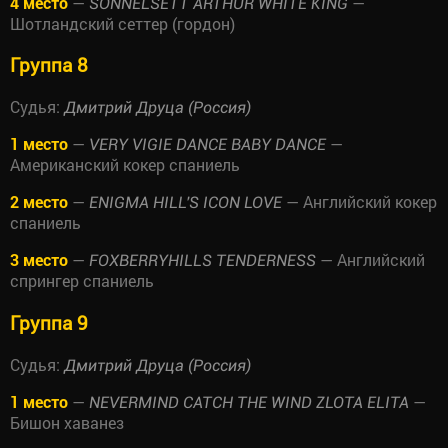
4 место
—
—
SONNELSETT ARTHUR WHITE KING
Шотландский сеттер (гордон)
Группа 8
Судья:
Дмитрий Друца (Россия)
1 место
—
—
VERY VIGIE DANCE BABY DANCE
Американский кокер спаниель
2 место
—
— Английский кокер
ENIGMA HILL'S ICON LOVE
спаниель
3 место
—
— Английский
FOXBERRYHILLS TENDERNESS
спрингер спаниель
Группа 9
Судья:
Дмитрий Друца (Россия)
1 место
—
—
NEVERMIND CATCH THE WIND ZLOTA ELITA
Бишон хаванез