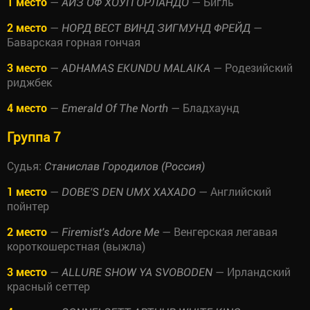
1 место
—
— Бигль
АЙЗ ОФ ХОУП ОРЛАНДО
2 место
—
—
НОРД ВЕСТ ВИНД ЗИГМУНД ФРЕЙД
Баварская горная гончая
3 место
—
— Родезийский
ADHAMAS EKUNDU MALAIKA
риджбек
4 место
—
— Бладхаунд
Emerald Of The North
Группа 7
Судья:
Станислав Городилов (Россия)
1 место
—
— Английский
DOBE'S DEN UMX XAXADO
пойнтер
2 место
—
— Венгерская легавая
Firemist's Adore Me
короткошерстная (выжла)
3 место
—
— Ирландский
ALLURE SHOW YA SVOBODEN
красный сеттер