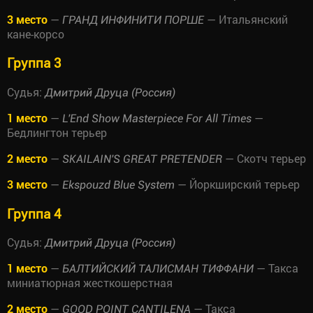
3 место
—
— Итальянский
ГРАНД ИНФИНИТИ ПОРШЕ
кане-корсо
Группа 3
Судья:
Дмитрий Друца (Россия)
1 место
—
—
L'End Show Masterpiece For All Times
Бедлингтон терьер
2 место
—
— Скотч терьер
SKAILAIN'S GREAT PRETENDER
3 место
—
— Йоркширский терьер
Ekspouzd Blue System
Группа 4
Судья:
Дмитрий Друца (Россия)
1 место
—
— Такса
БАЛТИЙСКИЙ ТАЛИСМАН ТИФФАНИ
миниатюрная жесткошерстная
2 место
—
— Такса
GOOD POINT CANTILENA