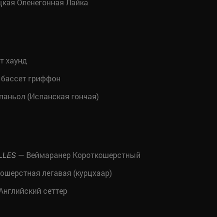
кая Оленегонная Лайка
т хаунд
бассет гриффон
паньол (Испанская гончая)
— Веймаранер Короткошерстный
LLES
ошерстная легавая (курцхаар)
Английский сеттер