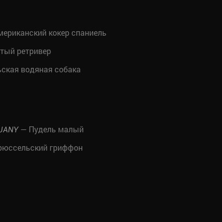
ериканский кокер спаниель
тый ретривер
ская водяная собака
— Пудель малый
LJANY
рюссельский гриффон