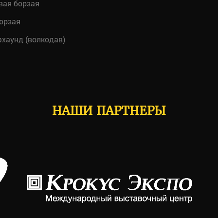
вая борзая
орзая
хаунд (волкодав)
НАШИ ПАРТНЕРЫ