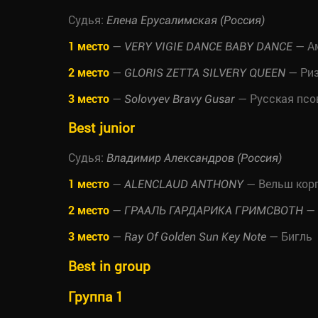
Судья:
Елена Ерусалимская (Россия)
1 место
—
— Ам
VERY VIGIE DANCE BABY DANCE
2 место
—
— Ри
GLORIS ZETTA SILVERY QUEEN
3 место
—
— Русская псо
Solovyev Bravy Gusar
Best junior
Судья:
Владимир Александров (Россия)
1 место
—
— Вельш кор
ALENCLAUD ANTHONY
2 место
—
— 
ГРААЛЬ ГАРДАРИКА ГРИМСВОТН
3 место
—
— Бигль
Ray Of Golden Sun Key Note
Best in group
Группа 1