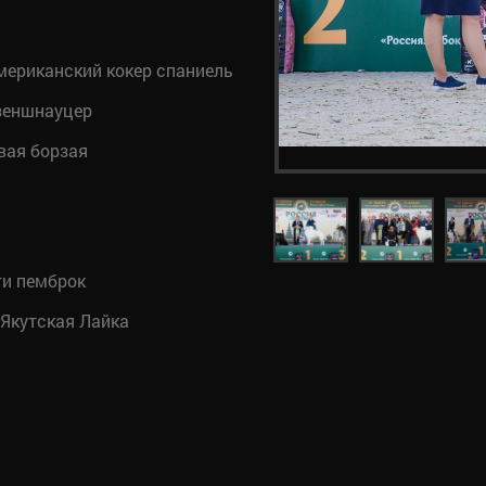
ериканский кокер спаниель
зеншнауцер
вая борзая
ги пемброк
Якутская Лайка