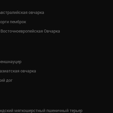
встралийская овчарка
орги пемброк
Восточноевропейская Овчарка
зеншнауцер
азиатская овчарка
ий дог
ндский мягкошерстный пшеничный терьер