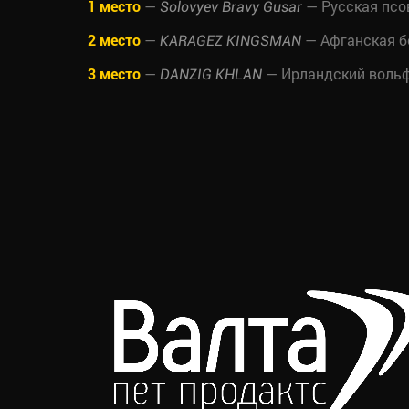
1 место
—
— Русская псо
Solovyev Bravy Gusar
2 место
—
— Афганская б
KARAGEZ KINGSMAN
3 место
—
— Ирландский вольф
DANZIG KHLAN