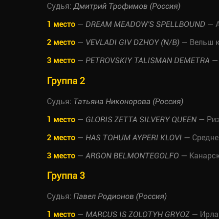
Судья:
Дмитрий Трофимов (Россия)
1 место
—
— А
DREAM MEADOW'S SPELLBOUND
2 место
—
— Вельш к
VEVLADI GIV DZHOY (N/B)
3 место
—
— 
PETROVSKIY TALISMAN DEMETRA
Группа 2
Судья:
Татьяна Никонорова (Россия)
1 место
—
— Ри
GLORIS ZETTA SILVERY QUEEN
2 место
—
— Средне
HAS TOHUM AYPERI KLOVI
3 место
—
— Канарск
ARGON BELMONTEGOLFO
Группа 3
Судья:
Павел Родионов (Россия)
1 место
—
— Ирла
MARCUS IS ZOLOTYH GRYOZ