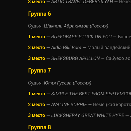
3 место
—
— Ненец
ARTIC TRAVEL DEBERGILYAH
Группа 6
Судья:
Шамиль Абракимов (Россия)
1 место
—
— Бассе
BUFFOBASS STUCK ON YOU
2 место
—
— Малый вандейский 
Aldia Billi Bom
3 место
—
— Сабуесо эс
SHEKSBURG APOLLON
Группа 7
Судья:
Юлия Гусева (Россия)
1 место
—
SIMPLE THE BEST FROM SEPTEMCO
2 место
—
— Немецкая коротк
AVALINE SOPHIE
3 место
—
— 
LUCKSHERAY GREAT WHITE HYPE
Группа 8