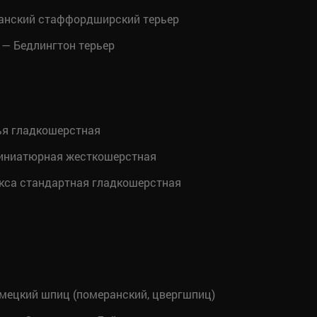
анский стаффордширский терьер
— Бедлингтон терьер
ья гладкошерстная
иниатюрная жесткошерстная
кса стандартная гладкошерстная
мецкий шпиц (померанский, цвергшпиц)