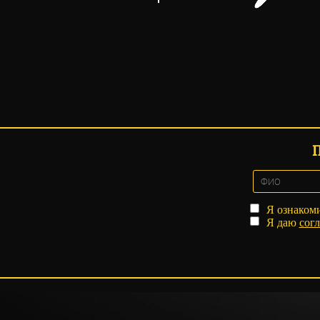
Я ознаком
Я даю
согл