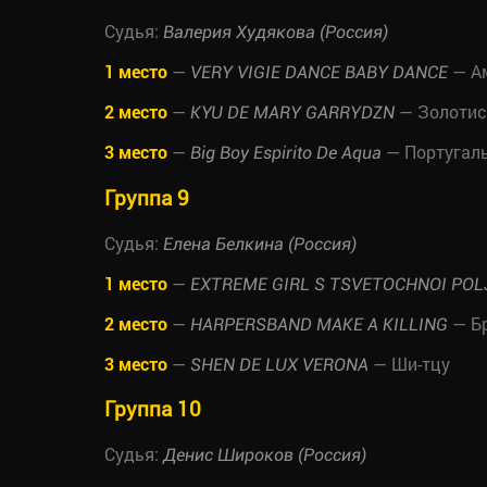
Судья:
Валерия Худякова (Россия)
1 место
—
— Ам
VERY VIGIE DANCE BABY DANCE
2 место
—
— Золотис
KYU DE MARY GARRYDZN
3 место
—
— Португаль
Big Boy Espirito De Aqua
Группа 9
Судья:
Елена Белкина (Россия)
1 место
—
EXTREME GIRL S TSVETOCHNOI PO
2 место
—
— Б
HARPERSBAND MAKE A KILLING
3 место
—
— Ши-тцу
SHEN DE LUX VERONA
Группа 10
Судья:
Денис Широков (Россия)