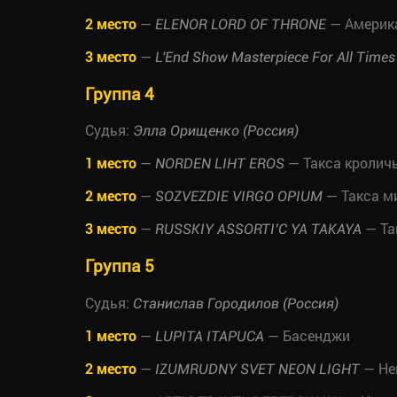
2 место
—
— Америк
ELENOR LORD OF THRONE
3 место
—
L'End Show Masterpiece For All Times
Группа 4
Судья:
Элла Орищенко (Россия)
1 место
—
— Такса кролич
NORDEN LIHT EROS
2 место
—
— Такса м
SOZVEZDIE VIRGO OPIUM
3 место
—
— Та
RUSSKIY ASSORTI’C YA TAKAYA
Группа 5
Судья:
Станислав Городилов (Россия)
1 место
—
— Басенджи
LUPITA ITAPUCA
2 место
—
— Не
IZUMRUDNY SVET NEON LIGHT