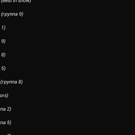
(Best in show)
(группа 9)
 1)
 9)
 8)
 5)
(группа 8)
ors)
па 2)
па 5)