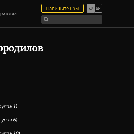
Напишите нам
равила
ородилов
уппа 1)
уппа 6)
уппа 10)