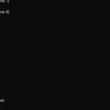
па 7)
па 9)
ow)