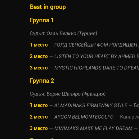
Best in group
Группа 1
Судья:
Озан Белкис (Турция)
1 место
—
ГОЛД СЕНСЕЙШН ФОМ НОРДИШЕН 
2 место
—
LISTEN TO YOUR HEART BY AHMED 
3 место
—
MYSTIC HIGHLANDS DARE TO DREA
Группа 2
Судья:
Борис Шапиро (Франция)
1 место
—
— Бо
ALMADINAKS FIRMENNIY STILE
2 место
—
— Канарск
ARGON BELMONTEGOLFO
3 место
—
— 
MINIMAKS MAKE ME FLAY DREAM