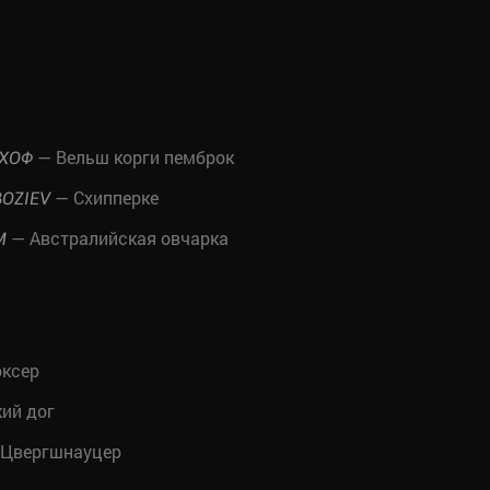
— Вельш корги пемброк
ХОФ
— Схипперке
BOZIEV
— Австралийская овчарка
M
ксер
ий дог
Цвергшнауцер