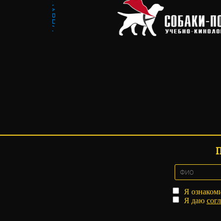
Я ознаком
Я даю
согл