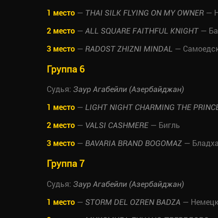
1 место
—
— Н
THAI SILK FLYING ON MY OWNER
2 место
—
— Ба
ALL SQUARE FAITHFUL KNIGHT
3 место
—
— Самоедск
RADOST ZHIZNI MINDAL
Группа 6
Судья:
Заур Агабейли (Азербайджан)
1 место
—
LIGHT NIGHT CHARMING THE PRINC
2 место
—
— Бигль
VALSI CASHMERE
3 место
—
— Бладх
BAVARIA BRAND BOGOMAZ
Группа 7
Судья:
Заур Агабейли (Азербайджан)
1 место
—
— Немецка
STORM DEL OZREN BADZA