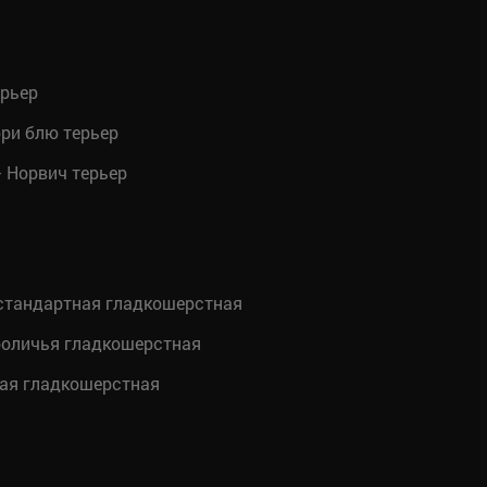
ерьер
ри блю терьер
 Норвич терьер
стандартная гладкошерстная
роличья гладкошерстная
ая гладкошерстная