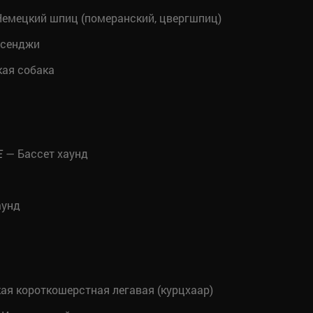
емецкий шпиц (померанский, цвергшпиц)
сенджи
ая собака
— Бассет хаунд
E
аунд
я короткошерстная легавая (курцхаар)