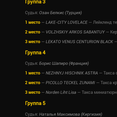
Группа 3
Судья:
Озан Белкис (Турция)
1 место
—
— Лейкленд т
LAKE-CITY LOVELACE
2 место
—
— Кер
VOLZHSKIY ARKOS SABANTUY
3 место
—
—
LEKATO VENUS CENTURION BLACK
Группа 4
Судья:
Борис Шапиро (Франция)
1 место
—
— Такса 
NEZHNYJ HISCHNIK ASTRA
2 место
—
— Такса к
PICOLLO TECKEL ZUNAMI
3 место
—
— Такса миниатюрн
Norden Liht Lisa
Группа 5
Судья:
Наталья Максимова (Киргизия)