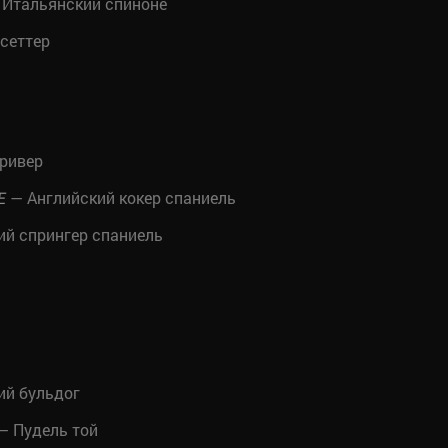
Итальянский спиноне
сеттер
ривер
— Английский кокер спаниель
E
ий спрингер спаниель
ий бульдог
— Пудель той