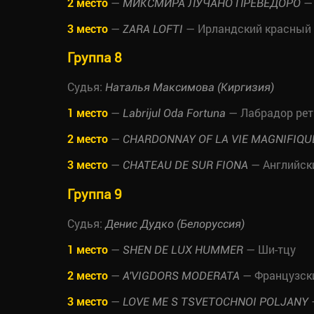
2 место
—
— 
МИКСМИРА ЛУЧАНО ПРЕВЕДОРО
3 место
—
— Ирландский красный 
ZARA LOFTI
Группа 8
Судья:
Наталья Максимова (Киргизия)
1 место
—
— Лабрадор рет
Labrijul Oda Fortuna
2 место
—
CHARDONNAY OF LA VIE MAGNIFIQU
3 место
—
— Английск
CHATEAU DE SUR FIONA
Группа 9
Судья:
Денис Дудко (Белоруссия)
1 место
—
— Ши-тцу
SHEN DE LUX HUMMER
2 место
—
— Французск
A'VIGDORS MODERATA
3 место
—
LOVE ME S TSVETOCHNOI POLJANY