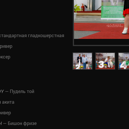
стандартная гладкошерстная
ривер
ксер
— Пудель той
DY
 акита
ривер
— Бишон фризе
Н