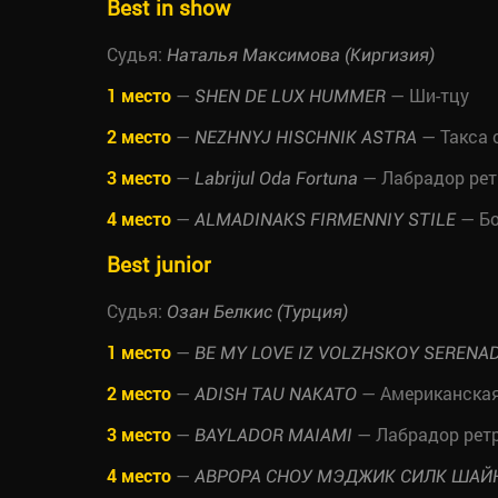
Best in show
Судья:
Наталья Максимова (Киргизия)
1 место
—
— Ши-тцу
SHEN DE LUX HUMMER
2 место
—
— Такса 
NEZHNYJ HISCHNIK ASTRA
3 место
—
— Лабрадор рет
Labrijul Oda Fortuna
4 место
—
— Бо
ALMADINAKS FIRMENNIY STILE
Best junior
Судья:
Озан Белкис (Турция)
1 место
—
BE MY LOVE IZ VOLZHSKOY SERENA
2 место
—
— Американская
ADISH TAU NAKATO
3 место
—
— Лабрадор рет
BAYLADOR MAIAMI
4 место
—
АВРОРА СНОУ МЭДЖИК СИЛК ШАЙ