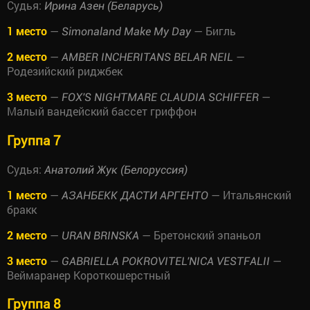
Судья:
Ирина Азен (Беларусь)
1 место
—
— Бигль
Simonaland Make My Day
2 место
—
—
AMBER INCHERITANS BELAR NEIL
Родезийский риджбек
3 место
—
—
FOX'S NIGHTMARE CLAUDIA SCHIFFER
Малый вандейский бассет гриффон
Группа 7
Судья:
Анатолий Жук (Белоруссия)
1 место
—
— Итальянский
АЗАНБЕКК ДАСТИ АРГЕНТО
бракк
2 место
—
— Бретонский эпаньол
URAN BRINSKA
3 место
—
—
GABRIELLA POKROVITEL'NICA VESTFALII
Веймаранер Короткошерстный
Группа 8