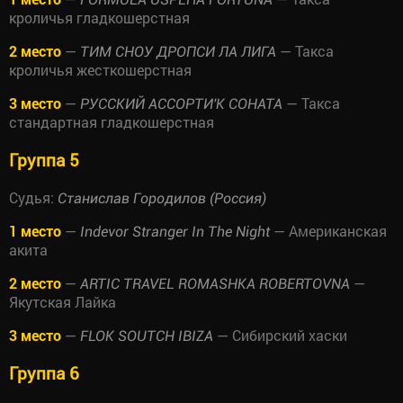
кроличья гладкошерстная
2 место
—
— Такса
ТИМ СНОУ ДРОПСИ ЛА ЛИГА
кроличья жесткошерстная
3 место
—
— Такса
РУССКИЙ АССОРТИ'К СОНАТА
стандартная гладкошерстная
Группа 5
Судья:
Станислав Городилов (Россия)
1 место
—
— Американская
Indevor Stranger In The Night
акита
2 место
—
—
ARTIC TRAVEL ROMASHKA ROBERTOVNA
Якутская Лайка
3 место
—
— Сибирский хаски
FLOK SOUTCH IBIZA
Группа 6