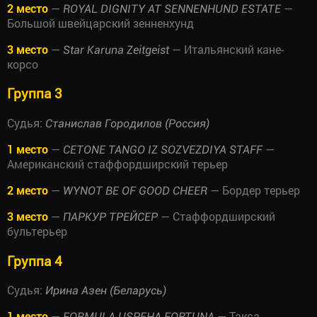
2 место
—
—
ROYAL DIGNITY AT SENNENHUND ESTATE
Большой швейцарский зенненхунд
3 место
—
— Итальянский кане-
Star Karuna Zeitgeist
корсо
Группа 3
Судья:
Станислав Городилов (Россия)
1 место
—
—
CETONE TANGO IZ SOZVEZDIYA STAFF
Американский стаффордширский терьер
2 место
—
— Бордер терьер
WYNOT BE OF GOOD CHEER
3 место
—
— Стаффордширский
ПАРКУР ТРЕЙСЕР
бультерьер
Группа 4
Судья:
Ирина Азен (Беларусь)
1 место
—
— Такса
FORMULA USPEHA FORTUNA