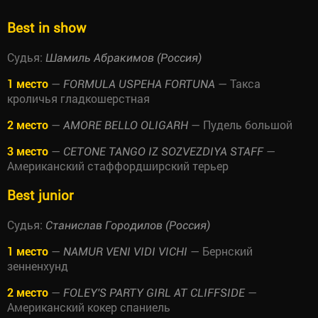
Best in show
Судья:
Шамиль Абракимов (Россия)
1 место
—
— Такса
FORMULA USPEHA FORTUNA
кроличья гладкошерстная
2 место
—
— Пудель большой
AMORE BELLO OLIGARH
3 место
—
—
CETONE TANGO IZ SOZVEZDIYA STAFF
Американский стаффордширский терьер
Best junior
Судья:
Станислав Городилов (Россия)
1 место
—
— Бернский
NAMUR VENI VIDI VICHI
зенненхунд
2 место
—
—
FOLEY'S PARTY GIRL AT CLIFFSIDE
Американский кокер спаниель