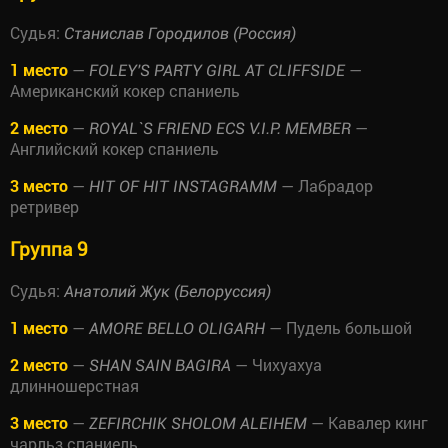
Судья:
Станислав Городилов (Россия)
1 место
—
—
FOLEY'S PARTY GIRL AT CLIFFSIDE
Американский кокер спаниель
2 место
—
—
ROYAL`S FRIEND ECS V.I.P. MEMBER
Английский кокер спаниель
3 место
—
— Лабрадор
HIT OF HIT INSTAGRAMM
ретривер
Группа 9
Судья:
Анатолий Жук (Белоруссия)
1 место
—
— Пудель большой
AMORE BELLO OLIGARH
2 место
—
— Чихуахуа
SHAN SAIN BAGIRA
длинношерстная
3 место
—
— Кавалер кинг
ZEFIRCHIK SHOLOM ALEIHEM
чарльз спаниель