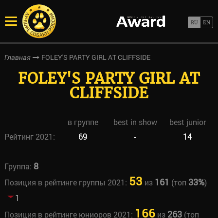
FOLEY'S PARTY GIRL AT CLIFFSIDE
Главная
FOLEY'S PARTY GIRL AT
CLIFFSIDE
в группе
best in show
best junior
Рейтинг 2021:
69
-
14
8
Группа:
53
161
33%
Позиция в рейтинге группы 2021:
из
(топ
)
1
166
263
Позиция в рейтинге юниоров 2021:
из
(топ