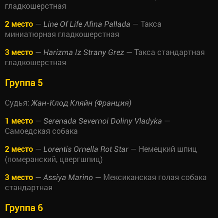
гладкошерстная
2 место
—
— Такса
Line Of Life Afina Pallada
миниатюрная гладкошерстная
3 место
—
— Такса стандартная
Harizma Iz Strany Grez
гладкошерстная
Группа 5
Судья:
Жан-Клод Кляйн (Франция)
1 место
—
—
Serenada Severnoi Doliny Vladyka
Самоедская собака
2 место
—
— Немецкий шпиц
Lorentis Ornella Rot Star
(померанский, цвергшпиц)
3 место
—
— Мексиканская голая собака
Assiya Marino
стандартная
Группа 6