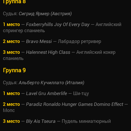
Группа 8
Судья:
Сигрид Ярмер (Австрия)
1 место
—
— Английский
Foxberryhills Joy Of Every Day
спрингер спаниель
2 место
—
— Лабрадор ретривер
Bravo Messi
3 место
—
— Английский кокер
Halennest High Class
спаниель
Группа 9
Судья:
Альберто Кучиллато (Италия)
1 место
—
— Ши-тцу
Lavel Gru Amberlife
2 место
—
—
Paradiz Ronaldo Hunger Games Domino Effect
Мопс
3 место
—
— Пудель миниатюрный
Bly Ais Tseura