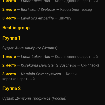
1 место
—
— Колли длинношерстный
Lunar Lakes Irbis
2 место
—
— Керри блю терьер
Biorkezund Svetozar
3 место
—
— Ши-тцу
Lavel Gru Amberlife
Best in group
Группа 1
Судья:
Анна Альбриго (Италия)
1 место
—
— Колли длинношерстный
Lunar Lakes Irbis
2 место
—
— Схипперке
Kurakuma Dark Star S Suschevki
3 место
—
— Колли
Natalain Chimneysweep
короткошерстный
Группа 2
Судья:
Дмитрий Трофимов (Россия)