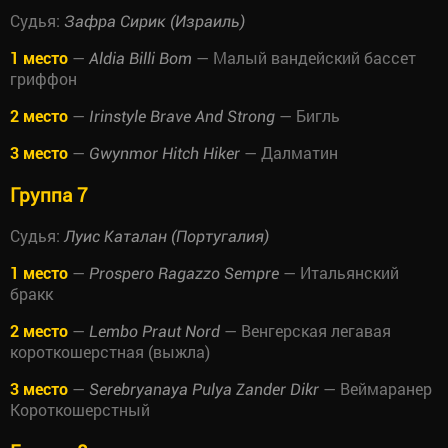
Судья:
Зафра Сирик (Израиль)
1 место
—
— Малый вандейский бассет
Aldia Billi Bom
гриффон
2 место
—
— Бигль
Irinstyle Brave And Strong
3 место
—
— Далматин
Gwynmor Hitch Hiker
Группа 7
Судья:
Луис Каталан (Португалия)
1 место
—
— Итальянский
Prospero Ragazzo Sempre
бракк
2 место
—
— Венгерская легавая
Lembo Praut Nord
короткошерстная (выжла)
3 место
—
— Веймаранер
Serebryanaya Pulya Zander Dikr
Короткошерстный