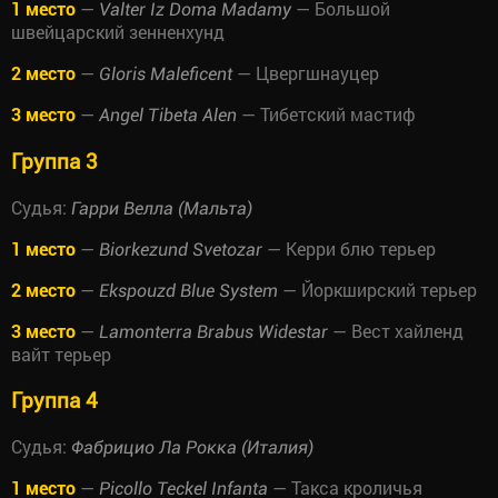
1 место
—
— Большой
Valter Iz Doma Madamy
швейцарский зенненхунд
2 место
—
— Цвергшнауцер
Gloris Maleficent
3 место
—
— Тибетский мастиф
Angel Tibeta Alen
Группа 3
Судья:
Гарри Велла (Мальта)
1 место
—
— Керри блю терьер
Biorkezund Svetozar
2 место
—
— Йоркширский терьер
Ekspouzd Blue System
3 место
—
— Вест хайленд
Lamonterra Brabus Widestar
вайт терьер
Группа 4
Судья:
Фабрицио Ла Рокка (Италия)
1 место
—
— Такса кроличья
Picollo Teckel Infanta