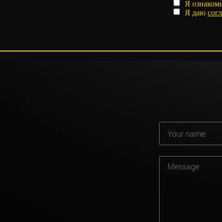
Я ознаком
Я даю
согл