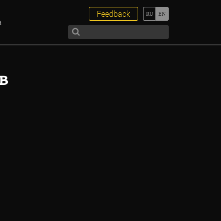
Feedback
а
в