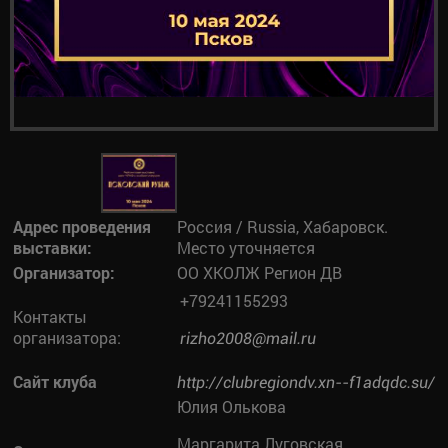
Адрес проведения
Россия / Russia, Хабаровск.
выставки:
Место уточняется
Организатор:
ОО ХКОЛЖ Регион ДВ
+79241155293
Контакты
организатора:
rizho2008@mail.ru
Сайт клуба
http://clubregiondv.xn--f1adqdc.su/
Юлия Олькова
Маргарита Луговская