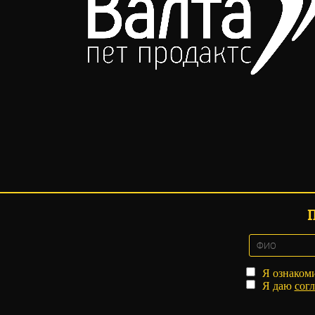
Я ознаком
Я даю
согл