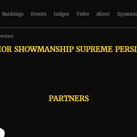
Rankings
Events
Judges
Video
About
Правил
rslavl
IOR SHOWMANSHIP SUPREME PERS
PARTNERS