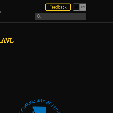
Feedback
а
LAVL