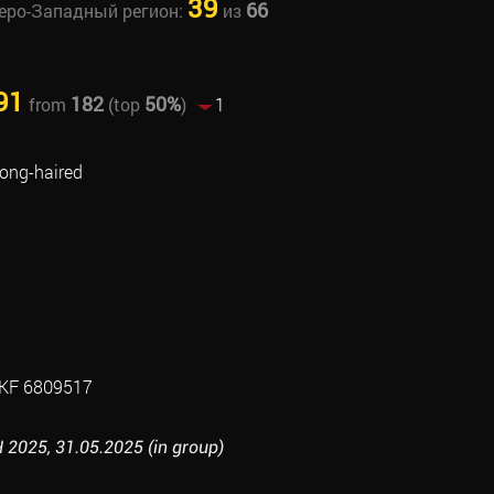
39
66
веро-Западный регион:
из
91
182
50%
from
(top
)
1
ong-haired
KF 6809517
2025, 31.05.2025 (in group)