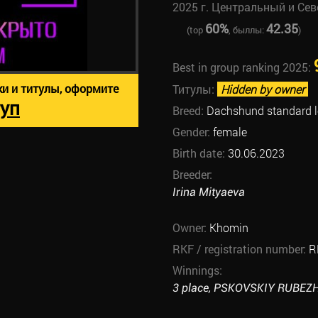
2025 г. Центральный и Се
60%
42.35
(top
, быллы:
)
Best in group ranking 2025:
ки и титулы, оформите
Титулы:
Hidden by owner
уп
Breed:
Dachshund standard l
Gender:
female
Birth date:
30.06.2023
Breeder:
Irina Mityaeva
Owner:
Khomin
RKF / registration number:
R
Winnings:
3 place, PSKOVSKIY RUBEZH 