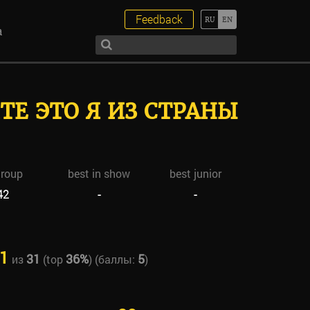
Feedback
а
ТЕ ЭТО Я ИЗ СТРАНЫ
group
best in show
best junior
42
-
-
1
31
36%
5
из
(top
) (баллы:
)