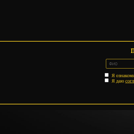
Я ознаком
Я даю
согл