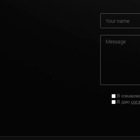
Я ознаком
Я даю
сог