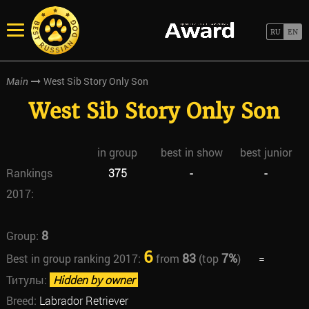
West Sib Story Only Son
Main
West Sib Story Only Son
in group
best in show
best junior
Rankings
375
-
-
2017:
8
Group:
6
83
7%
Best in group ranking 2017:
from
(top
)
=
Титулы:
Hidden by owner
Breed:
Labrador Retriever