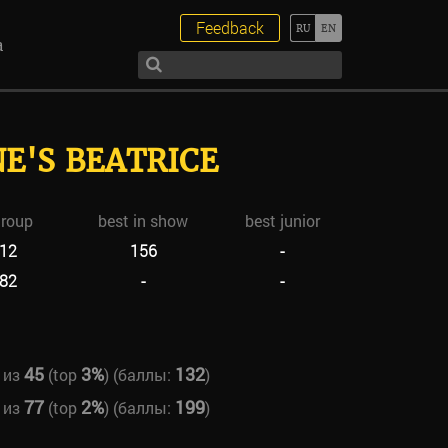
Feedback
а
E'S BEATRICE
group
best in show
best junior
12
156
-
82
-
-
45
3%
132
из
(top
) (баллы:
)
77
2%
199
из
(top
) (баллы:
)