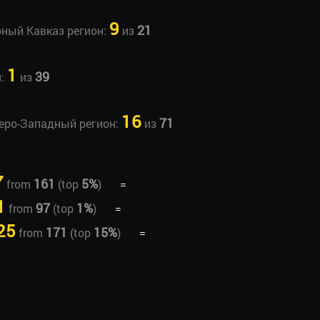
9
21
рный Кавказ регион:
из
1
39
н:
из
16
71
веро-Западный регион:
из
7
161
5%
from
(top
)
=
1
97
1%
from
(top
)
=
25
171
15%
from
(top
)
=