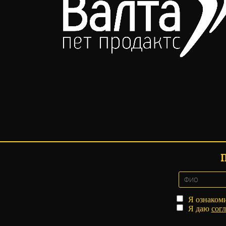
Я ознаком
Я даю
согл