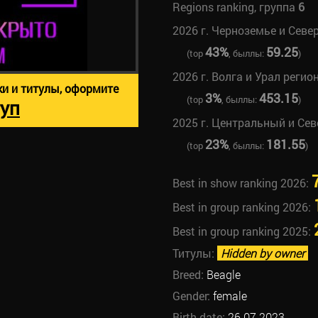
Regions ranking, группа
6
2026 г. Черноземье и Севе
43%
59.25
(top
, быллы:
)
2026 г. Волга и Урал регио
ки и титулы, оформите
3%
453.15
(top
, быллы:
)
уп
2025 г. Центральный и Се
23%
181.55
(top
, быллы:
)
Best in show ranking 2026:
Best in group ranking 2026:
Best in group ranking 2025:
Титулы:
Hidden by owner
Breed:
Beagle
Gender:
female
Birth date:
26.07.2023