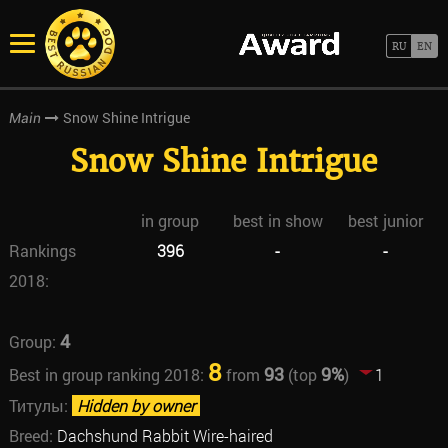
Snow Shine Intrigue
Main
Snow Shine Intrigue
in group
best in show
best junior
Rankings
396
-
-
2018:
4
Group:
8
93
9%
Best in group ranking 2018:
from
(top
)
1
Титулы:
Hidden by owner
Breed:
Dachshund Rabbit Wire-haired