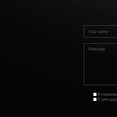
Я ознаком
Я даю
сог