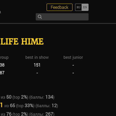
Feedback
а
 LIFE HIME
group
best in show
best junior
38
151
-
87
-
-
50
2%
134
из
(top
) (баллы:
)
1
65
33%
12
из
(top
) (баллы:
)
76
2%
267
из
(top
) (баллы:
)