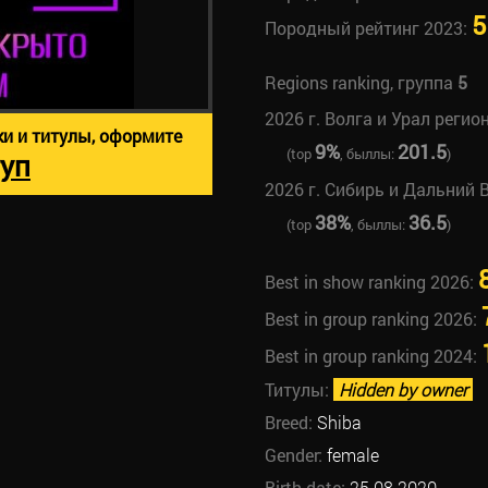
5
Породный рейтинг 2023:
Regions ranking, группа
5
2026 г. Волга и Урал регио
ки и титулы, оформите
9%
201.5
(top
, быллы:
)
уп
2026 г. Сибирь и Дальний 
38%
36.5
(top
, быллы:
)
Best in show ranking 2026:
Best in group ranking 2026:
Best in group ranking 2024:
Титулы:
Hidden by owner
Breed:
Shiba
Gender:
female
Birth date:
25.08.2020