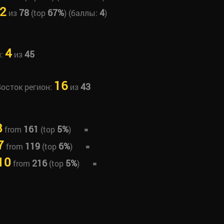
2
78
67%
4
из
(top
) (баллы:
)
4
45
н:
из
16
43
Восток регион:
из
8
161
5%
from
(top
)
=
7
119
6%
from
(top
)
=
10
216
5%
from
(top
)
=