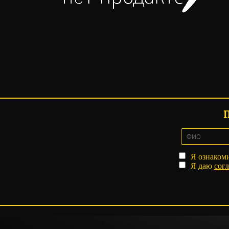
Я ознаком
Я даю
согл