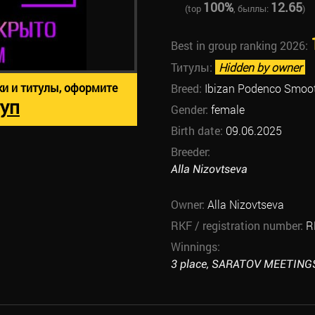
100%
12.65
(top
, быллы:
)
Best in group ranking 2026:
Титулы:
Hidden by owner
ки и титулы, оформите
Breed:
Ibizan Podenco Smoot
уп
Gender:
female
Birth date:
09.06.2025
Breeder:
Alla Nizovtseva
Owner:
Alla Nizovtseva
RKF / registration number:
R
Winnings:
3 place, SARATOV MEETINGS