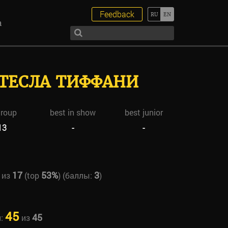
Feedback
а
 ТЕСЛА ТИФФАНИ
group
best in show
best junior
13
-
-
17
53%
3
из
(top
) (баллы:
)
45
45
н:
из