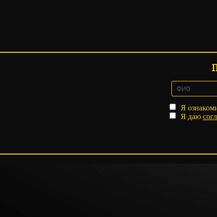
Я ознаком
Я даю
согл