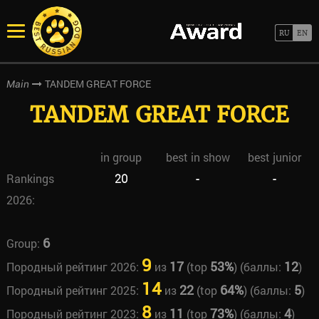
TANDEM GREAT FORCE
Main
TANDEM GREAT FORCE
in group
best in show
best junior
Rankings
20
-
-
2026:
6
Group:
9
17
53%
12
Породный рейтинг 2026:
из
(top
) (баллы:
)
14
22
64%
5
Породный рейтинг 2025:
из
(top
) (баллы:
)
8
11
73%
4
Породный рейтинг 2023:
из
(top
) (баллы:
)