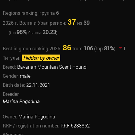
Regions ranking, группа
6
37
39
2026 г. Волга и Урал регион:
из
95%
20.23
(top
, быллы:
)
86
106
81%
Best in group ranking 2026:
from
(top
)
1
Титулы:
Hidden by owner
Breed:
Bavarian Mountain Scent Hound
Gender:
male
Birth date:
22.11.2021
Breeder:
Marina Pogodina
Owner:
Marina Pogodina
RKF / registration number:
RKF 6288862
Winnings: