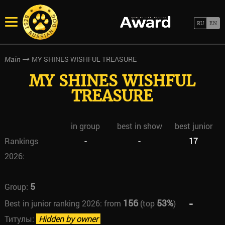
MY SHINES WISHFUL TREASURE
Main
MY SHINES WISHFUL
TREASURE
in group
best in show
best junior
Rankings
-
-
17
2026:
5
Group:
156
53%
Best in junior ranking 2026:
from
(top
)
=
Титулы:
Hidden by owner