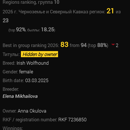
Regions ranking, группа
10
21
2026 г. Черноземье и Северный Кавказ регион:
из
23
92%
18.25
(top
, быллы:
)
83
94
88%
Best in group ranking 2026:
from
(top
)
2
Титулы:
Hidden by owner
Breed:
Irish Wolfhound
Gender:
female
Birth date:
03.03.2025
Breeder:
Elena Mikhailova
Owner:
Anna Okulova
RKF / registration number:
RKF 7236850
Winnings: