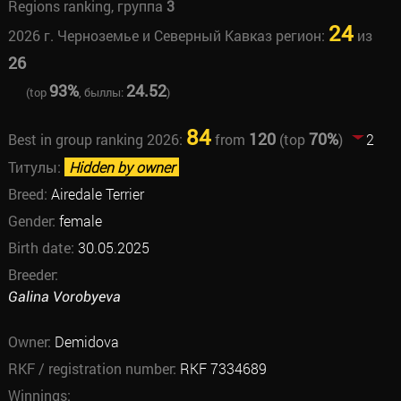
Regions ranking, группа
3
24
2026 г. Черноземье и Северный Кавказ регион:
из
26
93%
24.52
(top
, быллы:
)
84
120
70%
Best in group ranking 2026:
from
(top
)
2
Титулы:
Hidden by owner
Breed:
Airedale Terrier
Gender:
female
Birth date:
30.05.2025
Breeder:
Galina Vorobyeva
Owner:
Demidova
RKF / registration number:
RKF 7334689
Winnings: