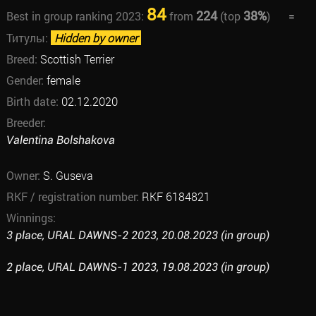
84
224
38%
Best in group ranking 2023:
from
(top
)
=
Титулы:
Hidden by owner
Breed:
Scottish Terrier
Gender:
female
Birth date:
02.12.2020
Breeder:
Valentina Bolshakova
Owner:
S. Guseva
RKF / registration number:
RKF 6184821
Winnings:
3 place, URAL DAWNS-2 2023, 20.08.2023 (in group)
2 place, URAL DAWNS-1 2023, 19.08.2023 (in group)