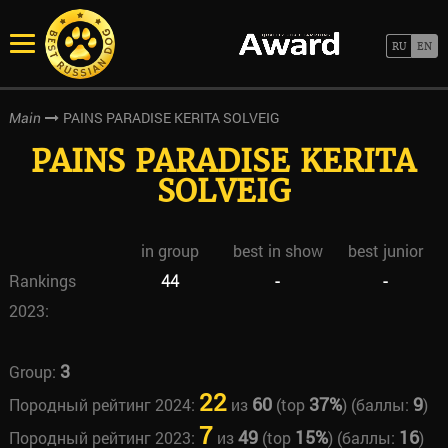
PAINS PARADISE KERITA SOLVEIG
Main
PAINS PARADISE KERITA
SOLVEIG
in group
best in show
best junior
Rankings
44
-
-
2023:
3
Group:
22
60
37%
9
Породный рейтинг 2024:
из
(top
) (баллы:
)
7
49
15%
16
Породный рейтинг 2023:
из
(top
) (баллы:
)