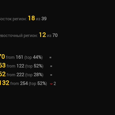
18
39
Восток регион:
из
12
70
невосточный регион:
из
70
161
44%
from
(top
)
=
63
122
52%
from
(top
)
=
62
222
28%
from
(top
)
=
132
254
52%
from
(top
)
2