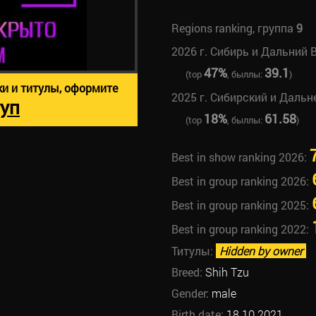
Regions ranking, группа
9
2026 г. Сибирь и Дальний 
47%
39.1
(top
, быллы:
)
ки и титулы, оформите
2025 г. Сибирский и Даль
уп
18%
61.58
(top
, быллы:
)
Best in show ranking 2026:
Best in group ranking 2026:
Best in group ranking 2025:
Best in group ranking 2022:
Титулы:
Hidden by owner
Breed:
Shih Tzu
Gender:
male
Birth date:
18.10.2021