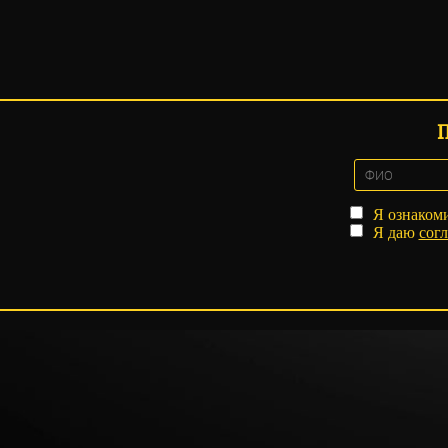
Я ознаком
Я даю
согл