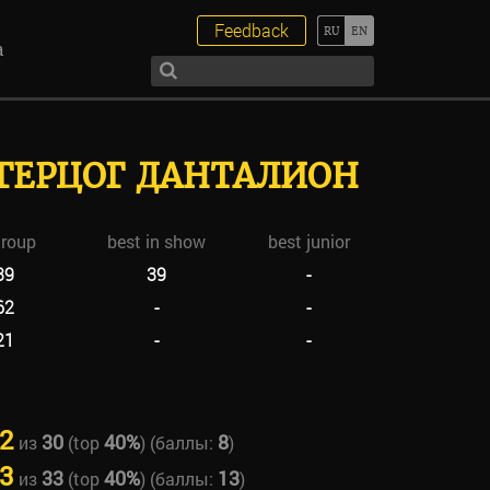
Feedback
а
ГЕРЦОГ ДАНТАЛИОН
group
best in show
best junior
39
39
-
62
-
-
21
-
-
2
30
40%
8
из
(top
) (баллы:
)
3
33
40%
13
из
(top
) (баллы:
)