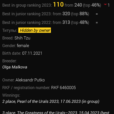
110
240
46%
Best in group ranking 2023:
from
(top
)
1
320
88%
Best in junior ranking 2023:
from
(top
)
=
313
48%
Best in junior ranking 2022:
from
(top
)
=
Титулы:
Hidden by owner
Breed:
Shih Tzu
Gender:
female
Birth date:
07.11.2021
Breeder:
Olga Malkova
Owner:
Aleksandr Putko
RKF / registration number:
RKF 6460005
Winnings:
2 place, Pearl of the Urals 2023, 17.06.2023 (in group)
3 place, The Greatness of the Urals–2023, 15.04.2023 (best