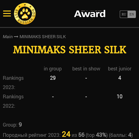
MINIMAKS SHEER SILK
Main
MINIMAKS SHEER SILK
in group
best in show
best junior
Rankings
29
-
4
2023:
Rankings
-
-
10
2022:
9
Group:
24
56
43%
4
Породный рейтинг 2023:
из
(top
) (баллы:
)