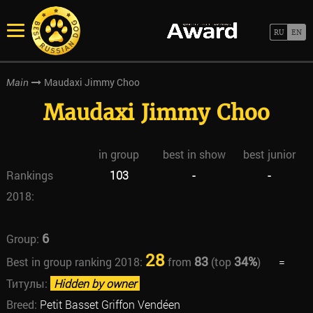
Maudaxi Jimmy Choo
Main
Maudaxi Jimmy Choo
in group
best in show
best junior
Rankings
103
-
-
2018:
6
Group:
28
83
34%
Best in group ranking 2018:
from
(top
)
=
Титулы:
Hidden by owner
Breed:
Petit Basset Griffon Vendéen