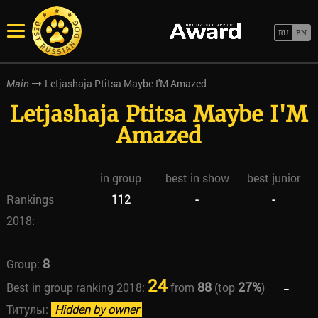
Letjashaja Ptitsa Maybe I'M Amazed
Main
Letjashaja Ptitsa Maybe I'M
Amazed
in group
best in show
best junior
Rankings
112
-
-
2018:
8
Group:
24
88
27%
Best in group ranking 2018:
from
(top
)
=
Титулы:
Hidden by owner