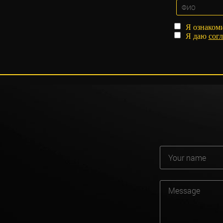
Я ознаком
Я даю
согл