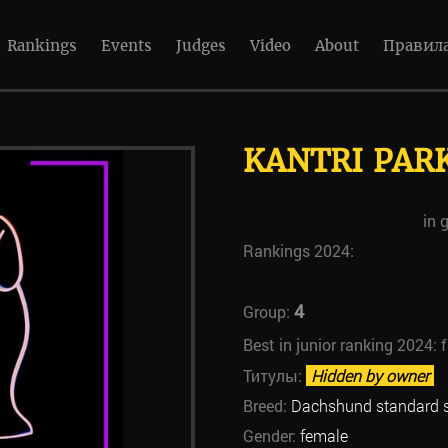
Rankings
Events
Judges
Video
About
Правил
KANTRI PAR
in 
Rankings 2024:
4
Group:
Best in junior ranking 2024:
Титулы:
Hidden by owner
Breed:
Dachshund standard 
Gender:
female