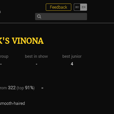
Feedback
а
K'S VINONA
group
best in show
best junior
-
-
4
322
91%
from
(top
)
=
smooth-haired