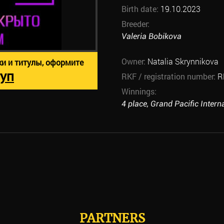
Birth date:
19.10.2023
Breeder:
Valeria Bobikova
Owner:
Natalia Skrynnikova
ки и титулы, оформите
уп
RKF / registration number:
R
Winnings:
4 place, Grand Pacific Intern
PARTNERS