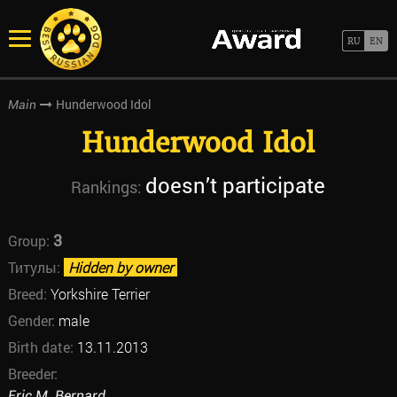
Hunderwood Idol
Main
Hunderwood Idol
doesn’t participate
Rankings:
3
Group:
Титулы:
Hidden by owner
Breed:
Yorkshire Terrier
Gender:
male
Birth date:
13.11.2013
Breeder:
Eric M. Bernard