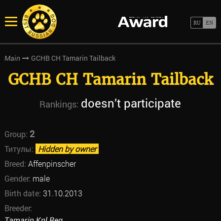
GCHB CH Tamarin Tailback
Main
GCHB CH Tamarin Tailback
doesn’t participate
Rankings:
2
Group:
Титулы:
Hidden by owner
Breed:
Affenpinscher
Gender:
male
Birth date:
31.10.2013
Breeder:
Tamarin Knl Reg