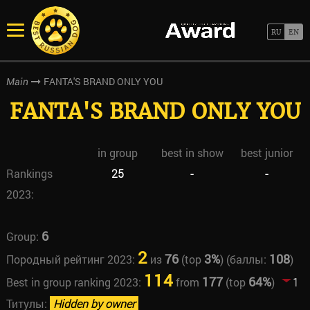
FANTA'S BRAND ONLY YOU
Main
FANTA'S BRAND ONLY YOU
in group
best in show
best junior
Rankings
25
-
-
2023:
6
Group:
2
76
3%
108
Породный рейтинг 2023:
из
(top
) (баллы:
)
114
177
64%
Best in group ranking 2023:
from
(top
)
1
Титулы:
Hidden by owner