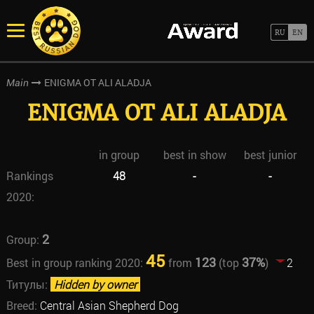
ENIGMA OT ALI ALADJA
Main
ENIGMA OT ALI ALADJA
in group
best in show
best junior
Rankings
48
-
-
2020:
2
Group:
45
123
37%
Best in group ranking 2020:
from
(top
)
2
Титулы:
Hidden by owner
Breed:
Central Asian Shepherd Dog