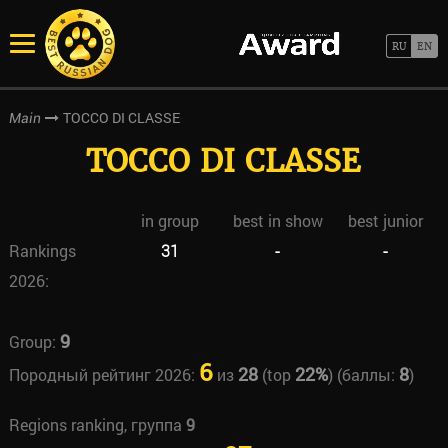
TOCCO DI CLASSE
Main
TOCCO DI CLASSE
in group
best in show
best junior
Rankings
31
-
-
2026:
9
Group:
6
28
22%
8
Породный рейтинг 2026:
из
(top
) (баллы:
)
Regions ranking, группа
9