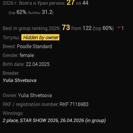
27
44
2026 г. Волга и Урал регион:
из
62%
31.2
(top
, быллы:
)
73
122
60%
Best in group ranking 2026:
from
(top
)
1
Титулы:
Hidden by owner
Breed:
Poodle Standard
Gender:
female
Birth date:
22.04.2025
Breeder:
Yulia Shvetsova
Owner:
Yulia Shvetsova
RKF / registration number:
RKF 7116983
Winnings:
2 place, STAR SHOW 2026, 26.04.2026 (in group)