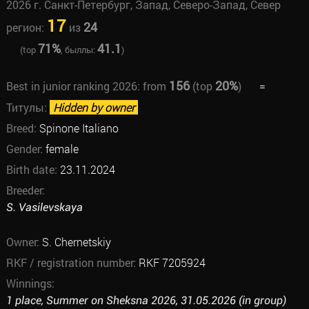
2026 г. Санкт-Петербург, Запад, Северо-Запад, Север
17
24
регион:
из
71%
41.1
(top
, быллы:
)
156
20%
Best in junior ranking 2026:
from
(top
)
=
Титулы:
Hidden by owner
Breed:
Spinone Italiano
Gender:
female
Birth date:
23.11.2024
Breeder:
S. Vasilevskaya
Owner:
S. Chernetskiy
RKF / registration number:
RKF 7205924
Winnings:
1 place, Summer on Sheksna 2026, 31.05.2026 (in group)