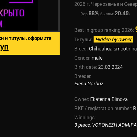
2026 г. Черноземье и Севе
88%
20.45
(top
, быллы:
)
Best in group ranking 2026:
ки и титулы, оформите
Титулы:
Hidden by owner
уп
Breed:
Chihuahua smooth ha
Gender:
male
Birth date:
23.03.2024
Breeder:
Elena Garbuz
Owner:
Ekaterina Blinova
RKF / registration number:
R
Winnings:
3 place, VORONEZH ADMIRALT