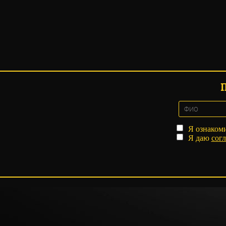
Я ознаком
Я даю
согл