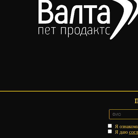
Я ознаком
Я даю
согл