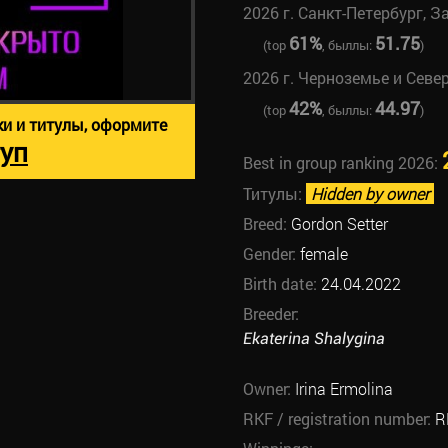
2026 г. Санкт-Петербург, З
61%
51.75
(top
, быллы:
)
2026 г. Черноземье и Севе
42%
44.97
(top
, быллы:
)
ки и титулы, оформите
уп
Best in group ranking 2026:
Титулы:
Hidden by owner
Breed:
Gordon Setter
Gender:
female
Birth date:
24.04.2022
Breeder:
Ekaterina Shalygina
Owner:
Irina Ermolina
RKF / registration number:
R