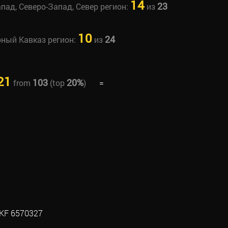
14
23
апад, Северо-Запад, Север регион:
из
10
24
рный Кавказ регион:
из
21
103
20%
from
(top
)
=
KF 6570327