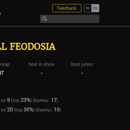
Feedback
а
L FEODOSIA
group
best in show
best junior
97
-
-
9
23%
17
из
(top
) (баллы:
)
20
30%
10
из
(top
) (баллы:
)